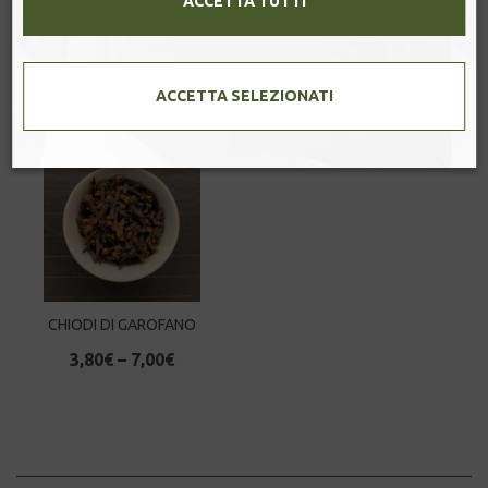
ACCETTA TUTTI
2,50
€
–
4,20
€
3,90
€
–
13,50
€
ACCETTA SELEZIONATI
CHIODI DI GAROFANO
3,80
€
–
7,00
€