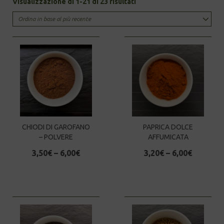
Sorted
Visualizzazione di 1-21 di 23 risultati
by
latest
CHIODI DI GAROFANO
PAPRICA DOLCE
– POLVERE
AFFUMICATA
3,50
€
–
6,00
€
3,20
€
–
6,00
€