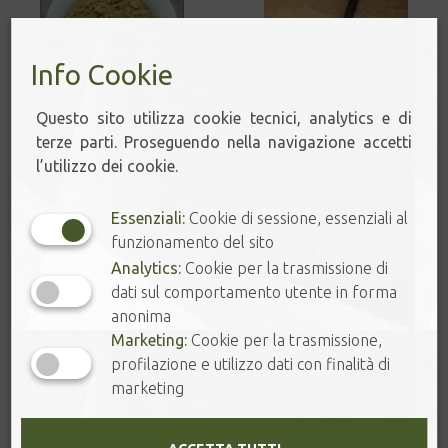
Info Cookie
Questo sito utilizza cookie tecnici, analytics e di
ZENZERO IN POLVERE
VANIGLIA BOURBON –
terze parti. Proseguendo nella navigazione accetti
GOURMET
3,00
€
–
4,00
€
l’utilizzo dei cookie.
5,00
€
Essenziali:
Cookie di sessione, essenziali al
funzionamento del sito
Analytics:
Cookie per la trasmissione di
dati sul comportamento utente in forma
anonima
Marketing:
Cookie per la trasmissione,
profilazione e utilizzo dati con finalità di
marketing
NOCE MOSCATA
CARDAMOMO VERDE