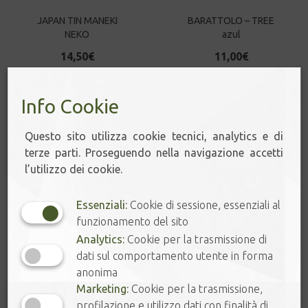
JAPAN TIN MANEKI
BARATTOLO – TREE
NEKO
azul
14,50
€
11,00
€
Info Cookie
Questo sito utilizza cookie tecnici, analytics e di
terze parti. Proseguendo nella navigazione accetti
l’utilizzo dei cookie.
Essenziali:
Cookie di sessione, essenziali al
funzionamento del sito
Analytics:
Cookie per la trasmissione di
BARATTOLO – TREE
BARATTOLO –
green
PICCOLO FIORE
dati sul comportamento utente in forma
anonima
11,00
€
6,90
€
Marketing:
Cookie per la trasmissione,
profilazione e utilizzo dati con finalità di