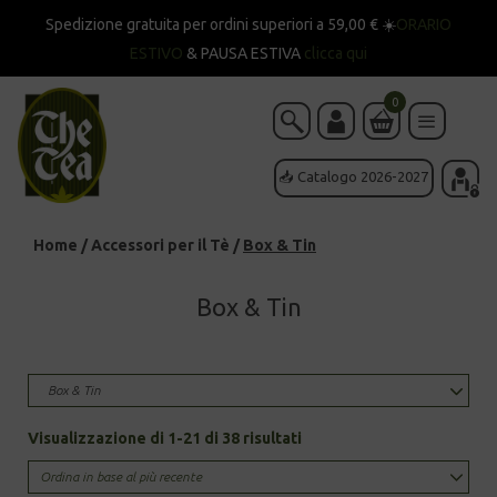
Spedizione gratuita per ordini superiori a 59,00 € ☀️
ORARIO
ESTIVO
& PAUSA ESTIVA
clicca qui
0
📥 Catalogo 2026-2027
Home
/
Accessori per il Tè
/
Box & Tin
Box & Tin
Box & Tin
Sorted
Visualizzazione di 1-21 di 38 risultati
by
latest