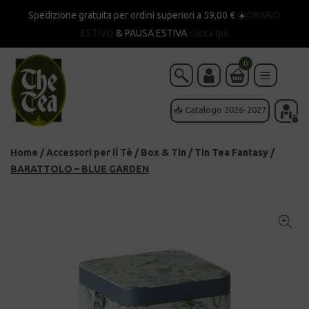
Spedizione gratuita per ordini superiori a 59,00 € ☀️
ORARIO
ESTIVO
& PAUSA ESTIVA
clicca qui
0
📥 Catalogo 2026-2027
Home
/
Accessori per il Tè
/
Box & Tin
/
Tin Tea Fantasy
/
BARATTOLO – BLUE GARDEN