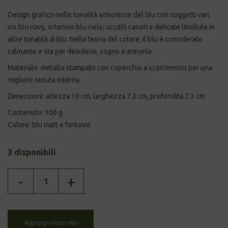
Design grafico nelle tonalità armoniose del blu con soggetti vari:
iris blu navy, ortensie blu cielo, uccelli canori e delicate libellule in
altre tonalità di blu. Nella teoria del colore, il blu è considerato
calmante e sta per desiderio, sogno e armonia.
Materiale: metallo stampato con coperchio a scorrimento per una
migliore tenuta interna.
Dimensioni: altezza 10 cm, larghezza 7.3 cm, profondità 7.3 cm
Contenuto: 100 g
Colore: blu matt e fantasie
3 disponibili
BARATTOLO
-
+
-
BLUE
GARDEN
quantità
Aggiungi al carrello