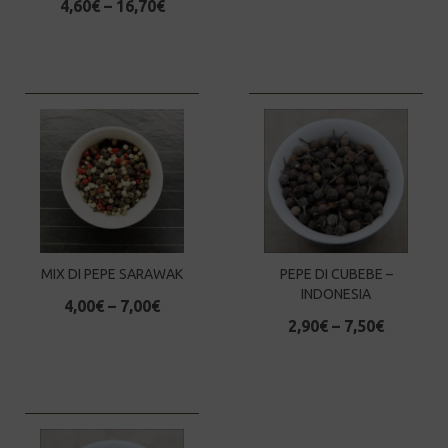
4,60
€
–
16,70
€
MIX DI PEPE SARAWAK
PEPE DI CUBEBE –
INDONESIA
4,00
€
–
7,00
€
2,90
€
–
7,50
€