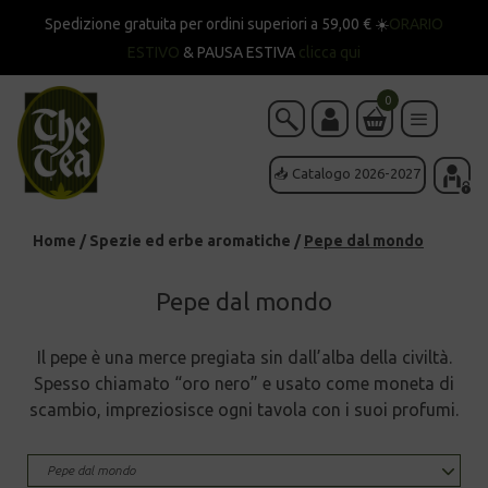
Spedizione gratuita per ordini superiori a 59,00 € ☀️
ORARIO
ESTIVO
& PAUSA ESTIVA
clicca qui
0
📥 Catalogo 2026-2027
Home
/
Spezie ed erbe aromatiche
/
Pepe dal mondo
Pepe dal mondo
Il pepe è una merce pregiata sin dall’alba della civiltà.
Spesso chiamato “oro nero” e usato come moneta di
scambio, impreziosisce ogni tavola con i suoi profumi.
Pepe dal mondo