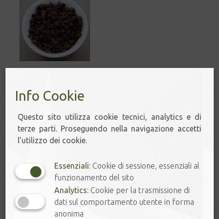
PEPE DI TIMUT –
SICHUAN
Info Cookie
3,90
€
–
7,50
€
Questo sito utilizza cookie tecnici, analytics e di
terze parti. Proseguendo nella navigazione accetti
l’utilizzo dei cookie.
NOTE AROMATICHE
Essenziali:
Cookie di sessione, essenziali al
funzionamento del sito
Analytics:
Cookie per la trasmissione di
dati sul comportamento utente in forma
anonima