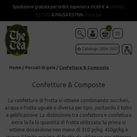
Spedizione gratuita per ordini superiori a 59,00 € ☀️
ORARIO
ESTIVO
& PAUSA ESTIVA
clicca qui
0
📥 Catalogo 2026-2027
Home
/
Peccati di gola
/
Confetture & Composte
Confetture & Composte
La confettura di frutta si ottiene combinando zuccheri,
acqua e frutta uguale o diversa per tipo, portando il tutto
a gelificazione. La distinzione tra confettura e confettura
extra la fa la quantità di frutta utilizzata: la prima si
ottiene dosandone non meno di 350 gr/kg. 450gr/kg è
invece il limite minimo di frutta da utilizzare per ottenere