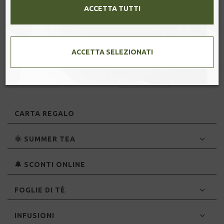
ACCETTA TUTTI
ORIENTAL.
NUTTY & SWEET.
ACCETTA SELEZIONATI
FLOREALE.
SPEZIATO.
CARTA REGALO
🌞 SUMMER TEA
🔔 SCONTI ONLINE
FOGLIE DI TÈ
INFUSIONI