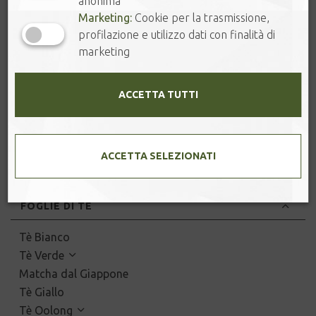
anonima
Marketing:
Cookie per la trasmissione,
profilazione e utilizzo dati con finalità di
marketing
FLOREALE.
SPEZIATO.
ACCETTA TUTTI
CARTA REGALO
🌞 SUMMER TEA
ACCETTA SELEZIONATI
🔔 SCONTI ONLINE
FOGLIE DI TÈ
Tè Bianco
Tè Verde
Matcha dal Giappone
Tè Giallo
Tè Oolong