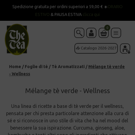
Spedizione gratuita per ordini superiori a 59,00 € ☀️
ORARIO
ESTIVO
& PAUSA ESTIVA
clicca qui
0
📥 Catalogo 2026-2027
Home
/
Foglie di tè
/
Tè Aromatizzati
/
Mélange tè verde
- Wellness
Mélange tè verde - Wellness
Una linea di ricette a base di tè verde per il wellness,
pensata per chi presta particolare attenzione alla cura di
sé e si riconosce in uno stile di vita che ha nel mood del
benessere la sua ispirazione. Curcuma, ginseng, aloe,
kombucha e tanti altri sono gli ingredienti che attivano