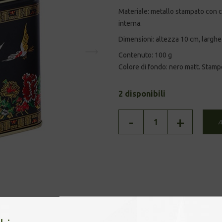
Materiale: metallo stampato con c
interna.
Dimensioni: altezza 10 cm, larghe
Contenuto: 100 g
Colore di fondo: nero matt. Stamp
2 disponibili
BARATTOLO
-
+
A
-
CHINA
RED
quantità