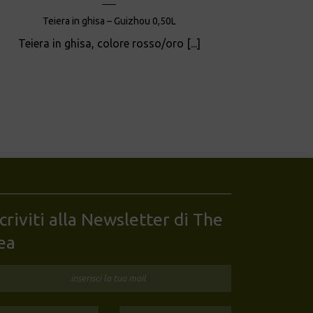
Teiera in ghisa – Guizhou 0,50L
Teiera in ghisa, colore rosso/oro [...]
scriviti alla Newsletter di The
ea