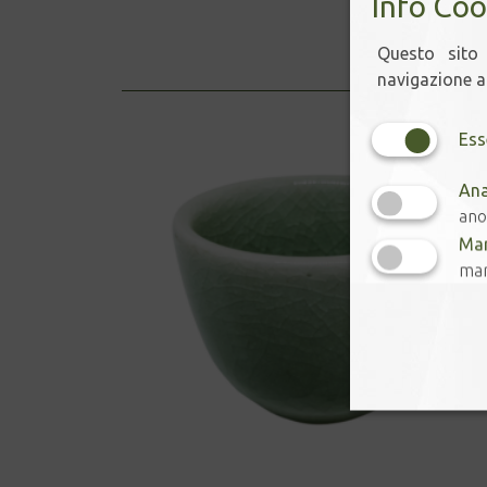
Info Coo
Questo sito 
navigazione ac
Ess
Ana
ano
Mar
mar