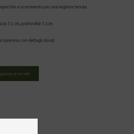
operchio a scorrimento per una migliore tenuta
zza 7.2 cm, profondità 7.2cm
e luminose con dettagli dorati
ggiungi al carrello