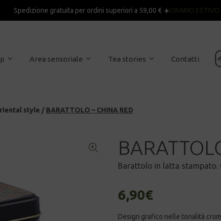
Spedizione gratuita per ordini superiori a 59,00 € ☀️
ORARIO ESTIVO

op
Area sensoriale
Tea stories
Contatti
riental style
/
BARATTOLO – CHINA RED
BARATTOLO
Barattolo in latta stampato. 
6,90
€
Design grafico nelle tonalità crom