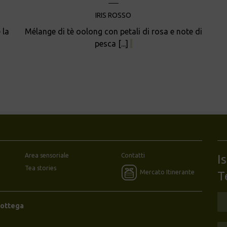
IRIS ROSSO
 la
Mélange di tè oolong con petali di rosa e note di
pesca [...]
Area sensoriale
Contatti
I
Tea stories
Mercato Itinerante
T
Bottega