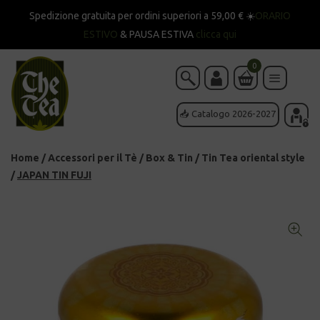
Spedizione gratuita per ordini superiori a 59,00 € ☀️
ORARIO
ESTIVO
& PAUSA ESTIVA
clicca qui
0
📥 Catalogo 2026-2027
Home
/
Accessori per il Tè
/
Box & Tin
/
Tin Tea oriental style
/
JAPAN TIN FUJI