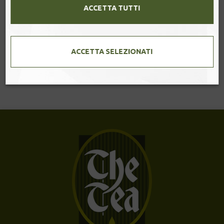
ACCETTA TUTTI
Gyokuro Asahi Uji – Tè verde giapponese ombreggiato
Il tè Gyokuro Asahi è tra i migliori tè ombreggiati di Uji -
prefettura di Kyoto. [...]
ACCETTA SELEZIONATI