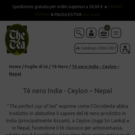
Spedizione gratuita per ordini superiori a 59,00 € ☀️
ORARIO
ESTIVO
& PAUSA ESTIVA
clicca qui
0
📥 Catalogo 2026-2027
Home
/
Foglie di tè
/
Tè Nero
/
Tè nero India - Ceylon –
Nepal
Tè nero India - Ceylon – Nepal
“
The perfect cup of tea
” esprime come l’Occidente abbia
tradotto in abitudine il sapore del tè nero prodotto in
India (principalmente Assam), a Ceylon (oggi Sri Lanka) e
in Nepal, facendone il tè classico per antonomasia,
adatto per il
breakfast
e
il tea time
. Non esiste mélange di