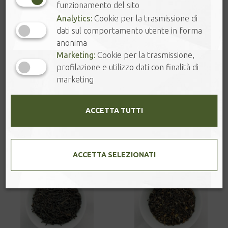
funzionamento del sito
Analytics:
Cookie per la trasmissione di
dati sul comportamento utente in forma
anonima
Marketing:
Cookie per la trasmissione,
profilazione e utilizzo dati con finalità di
marketing
ASSAM FTGFOP1 –
CEYLON FOP1
TONGANAGAON
RATNAPURA
ACCETTA TUTTI
4,80
€
–
16,20
€
4,80
€
–
14,80
€
ACCETTA SELEZIONATI