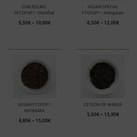
DARJEELING
ASSAM SPECIAL
SFTGFOP1- Steinthal
FTGFOP1 – Mangalam
5,50
€
–
10,00
€
6,50
€
–
12,00
€
ASSAM FTGFOP1
CEYLON OP AHINSA
HATIMARA
5,50
€
–
15,90
€
4,80
€
–
15,00
€