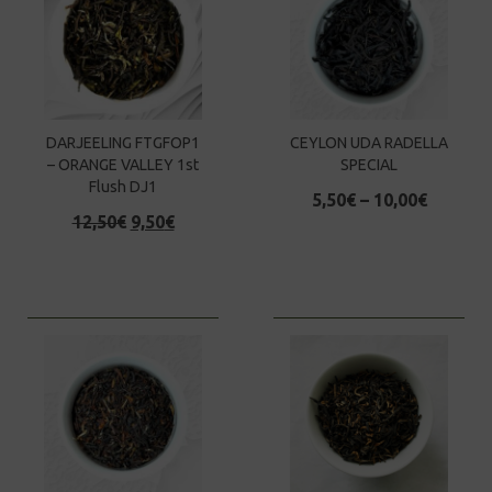
DARJEELING FTGFOP1
CEYLON UDA RADELLA
– ORANGE VALLEY 1st
SPECIAL
Flush DJ1
5,50
€
–
10,00
€
Original
Current
12,50
€
9,50
€
price
price
was:
is:
12,50€.
9,50€.