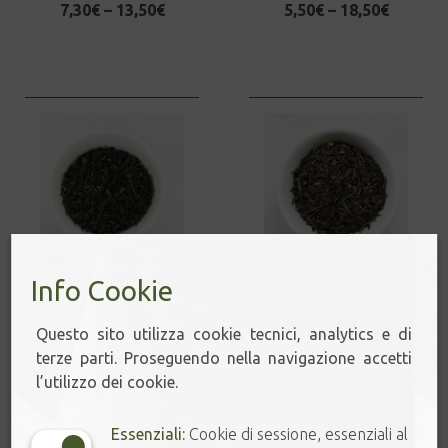
7,30
€
–
13,50
€
5,50
€
–
18,50
€
GOLDEN NEPAL
DARJEELING FTGFOP 1
Info Cookie
MARGARET’S HOPE
3,90
€
–
12,50
€
2nd flush
Questo sito utilizza cookie tecnici, analytics e di
4,00
€
–
13,50
€
terze parti. Proseguendo nella navigazione accetti
l’utilizzo dei cookie.
Essenziali:
Cookie di sessione, essenziali al