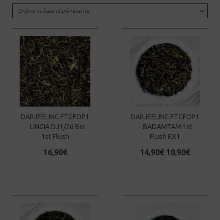
by
latest
DARJEELING FTGFOP1
DARJEELING FTGFOP1
– LINGIA DJ1/26 Bio
– BADAMTAM 1st
1st Flush
Flush EX1
Original
Current
16,90
€
14,90
€
10,90
€
price
price
was:
is:
14,90€.
10,90€.