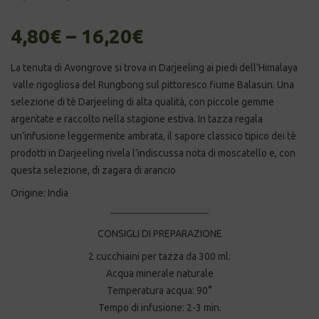
4,80
€
–
16,20
€
La tenuta di Avongrove si trova in Darjeeling ai piedi dell’Himalaya
valle
rigogliosa del Rungbong sul pittoresco fiume Balasun. Una
selezione di tè Darjeeling di alta qualità, con piccole gemme
argentate e raccolto nella stagione estiva. In tazza regala
un’infusione leggermente ambrata, il sapore classico tipico dei tè
prodotti in Darjeeling rivela l’indiscussa nota di moscatello e, con
questa selezione, di zagara di arancio
Origine: India
CONSIGLI DI PREPARAZIONE
2 cucchiaini per tazza da 300 ml.
Acqua minerale naturale
Temperatura acqua: 90°
Tempo di infusione: 2-3 min.