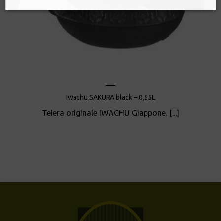
Iwachu SAKURA black – 0,55L
Teiera originale IWACHU Giappone. [...]