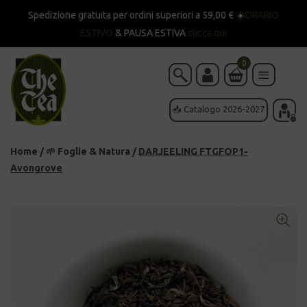
Spedizione gratuita per ordini superiori a 59,00 € ☀️
ORARIO
ESTIVO
& PAUSA ESTIVA
clicca qui
0
📥 Catalogo 2026-2027
Home
/
🌱 Foglie & Natura
/
DARJEELING FTGFOP1-
Avongrove