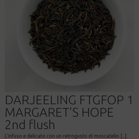
DARJEELING FTGFOP 1
MARGARET’S HOPE
2nd flush
L'infuso e delicato con un retrogusto di moscatello [...]