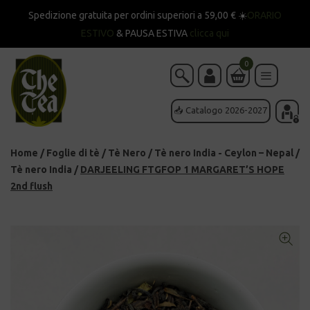
Spedizione gratuita per ordini superiori a 59,00 € ☀️
ORARIO
ESTIVO
& PAUSA ESTIVA
clicca qui
0
📥 Catalogo 2026-2027
Home
/
Foglie di tè
/
Tè Nero
/
Tè nero India - Ceylon – Nepal
/
Tè nero India
/
DARJEELING FTGFOP 1 MARGARET’S HOPE
2nd flush