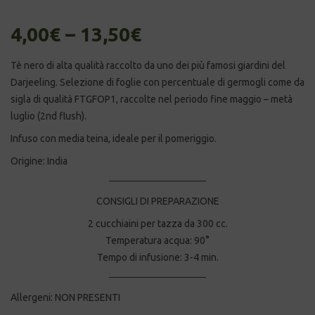
4,00
€
–
13,50
€
Tè nero di alta qualità raccolto da uno dei più famosi giardini del
Darjeeling. Selezione di foglie con percentuale di germogli come da
sigla di qualità FTGFOP1, raccolte nel periodo fine maggio – metà
luglio (2nd flush).
Infuso con media teina, ideale per il pomeriggio.
Origine: India
CONSIGLI DI PREPARAZIONE
2 cucchiaini per tazza da 300 cc.
Temperatura acqua: 90°
Tempo di infusione: 3-4 min.
Allergeni: NON PRESENTI