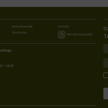
Area sensoriale
Contatti
I
Tea stories
Mercato Itinerante
T
Bottega
00 - 18:00
0