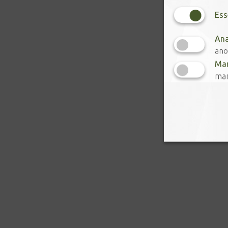
Ess
Ana
ano
Mar
mar