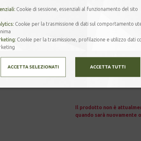
coperchio della teiera.
enziali:
Cookie di sessione, essenziali al funzionamento del sito
L’attenzione ai dettagli è stata la
scrittura e il colore della latta per
lytics:
Cookie per la trasmissione di dati sul comportamento ut
nima
Capacità: 0,65 lt ca.
keting:
Cookie per la trasmissione, profilazione e utilizzo dati co
Materiale: ceramica
keting
Colore principale: verde bottiglia, i
Dimensione: 17 × 9 × 17 cm
ACCETTA SELEZIONATI
ACCETTA TUTTI
imballo originale avana The Teapo
imballati separatamente
Il prodotto non è attualmen
quando sarà nuovamente or