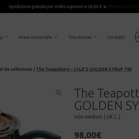
Spedizione gratuita per ordini superiori a 59,00 € ☀️
ORARIO ESTIVO

op
Area sensoriale
Tea stories
Contatti
si da collezione
/
The Teapottery – LYLE’S GOLDEN SYRUP TIN
The Teapott
GOLDEN SY
size medium | UK [...]
98,00
€