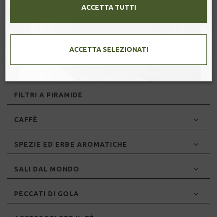
ACCETTA TUTTI
HeiCha: Pu'er e Liu Bao
Tè scented
Art Tea
Tè Aromatizzati
ACCETTA SELEZIONATI
INFUSIONI
FILTRI A PIRAMIDE
CAFFÈ
SPEZIE ED ERBE AROMATICHE
SALI DAL MONDO
PECCATI DI GOLA