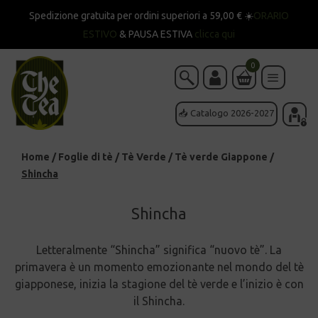
Spedizione gratuita per ordini superiori a 59,00 € ☀️
ORARIO
ESTIVO
& PAUSA ESTIVA
clicca qui
0
📥 Catalogo 2026-2027
Home
/
Foglie di tè
/
Tè Verde
/
Tè verde Giappone
/
Shincha
Shincha
Letteralmente “Shincha” significa “nuovo tè”. La
primavera è un momento emozionante nel mondo del tè
giapponese, inizia la stagione del tè verde e l’inizio è con
il Shincha.