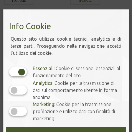
FLOREALE.
SPEZIATO.
CARTA REGALO
Info Cookie
🌞 SUMMER TEA
Questo sito utilizza cookie tecnici, analytics e di
terze parti. Proseguendo nella navigazione accetti
🔔 SCONTI ONLINE
l’utilizzo dei cookie.
FOGLIE DI TÈ
Essenziali:
Cookie di sessione, essenziali al
funzionamento del sito
Tè Bianco
Analytics:
Cookie per la trasmissione di
Tè Verde
dati sul comportamento utente in forma
Matcha dal Giappone
anonima
Tè Giallo
Marketing:
Cookie per la trasmissione,
Tè Oolong
profilazione e utilizzo dati con finalità di
Tè Nero
marketing
Tè Viola - Purple Tea
Wild Tea Ancient Trees