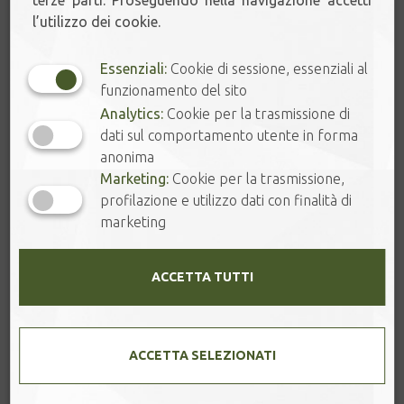
terze parti. Proseguendo nella navigazione accetti
ORIENTAL.
NUTTY & SWEET.
l’utilizzo dei cookie.
Essenziali:
Cookie di sessione, essenziali al
funzionamento del sito
Analytics:
Cookie per la trasmissione di
FLOREALE.
SPEZIATO.
dati sul comportamento utente in forma
anonima
Marketing:
Cookie per la trasmissione,
CARTA REGALO
profilazione e utilizzo dati con finalità di
marketing
🌞 SUMMER TEA
🔔 SCONTI ONLINE
ACCETTA TUTTI
FOGLIE DI TÈ
ACCETTA SELEZIONATI
Tè Bianco
Tè Verde