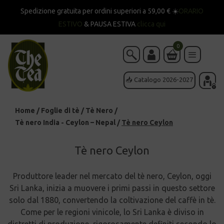
Spedizione gratuita per ordini superiori a 59,00 € ☀️
ORARIO
ESTIVO
& PAUSA ESTIVA
clicca qui
0
📥 Catalogo 2026-2027
Home
/
Foglie di tè
/
Tè Nero
/
Tè nero India - Ceylon – Nepal
/
Tè nero Ceylon
Tè nero Ceylon
Produttore leader nel mercato del tè nero, Ceylon, oggi
Sri Lanka, inizia a muovere i primi passi in questo settore
solo dal 1880, convertendo la coltivazione del caffè in tè.
Come per le regioni vinicole, lo Sri Lanka è diviso in
distretti di produzione, rigorosamente definiti secondo lo