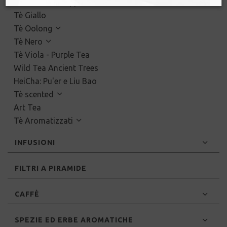
Matcha dal Giappone
Tè Giallo
Tè Oolong
Tè Nero
Tè Viola - Purple Tea
Wild Tea Ancient Trees
HeiCha: Pu'er e Liu Bao
Tè scented
Art Tea
Tè Aromatizzati
INFUSIONI
FILTRI A PIRAMIDE
CAFFÈ
SPEZIE ED ERBE AROMATICHE