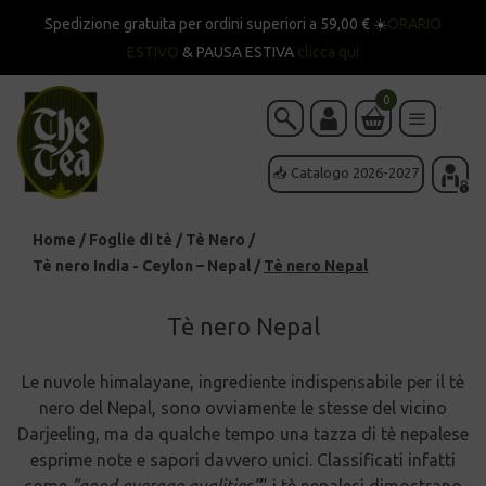
Spedizione gratuita per ordini superiori a 59,00 € ☀️
ORARIO
ESTIVO
& PAUSA ESTIVA
clicca qui
0
📥 Catalogo 2026-2027
Home
/
Foglie di tè
/
Tè Nero
/
Tè nero India - Ceylon – Nepal
/
Tè nero Nepal
Tè nero Nepal
Le nuvole himalayane, ingrediente indispensabile per il tè
nero del Nepal, sono ovviamente le stesse del vicino
Darjeeling, ma da qualche tempo una tazza di tè nepalese
esprime note e sapori davvero unici. Classificati infatti
come
”good average qualities”
” i tè nepalesi dimostrano