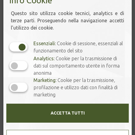
Info Cookie
Questo sito utilizza cookie tecnici, analytics e di
FOGLIE DI TÈ
terze parti. Proseguendo nella navigazione accetti
Tè Bianco
l’utilizzo dei cookie.
Tè Verde
Matcha dal Giappone
Essenziali:
Cookie di sessione, essenziali al
Tè Giallo
funzionamento del sito
Tè Oolong
Analytics:
Cookie per la trasmissione di
Tè Nero
dati sul comportamento utente in forma
anonima
Tè Viola - Purple Tea
Marketing:
Cookie per la trasmissione,
Wild Tea Ancient Trees
profilazione e utilizzo dati con finalità di
HeiCha: Pu'er e Liu Bao
marketing
Tè scented
Art Tea
Tè Aromatizzati
ACCETTA TUTTI
INFUSIONI