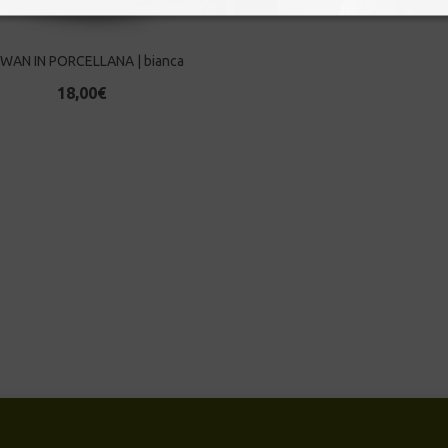
IWAN IN PORCELLANA | bianca
18,00
€