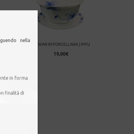
eguendo nella
GAIWAN IN PORCELLANA | MYU
19,00
€
ente in forma
n finalità di