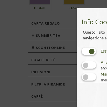
FLOREALE.
SPEZIATO.
Info Coo
CARTA REGALO
Questo sito 
🌞 SUMMER TEA
navigazione ac
🔔 SCONTI ONLINE
Ess
FOGLIE DI TÈ
Ana
ano
INFUSIONI
Mar
mar
FILTRI A PIRAMIDE
CAFFÈ