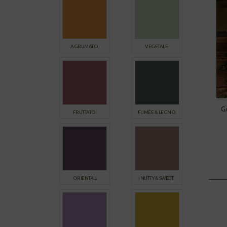
AGRUMATO.
VEGETALE.
G
FRUTTATO.
FUMÉE & LEGNO.
ORIENTAL.
NUTTY & SWEET.