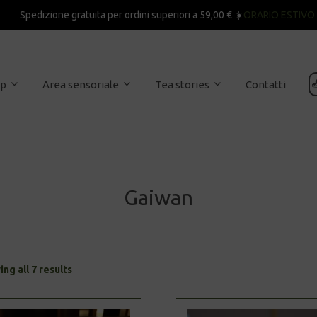
Spedizione gratuita per ordini superiori a 59,00 € ☀️
ORARIO ESTIVO

op
Area sensoriale
Tea stories
Contatti
Gaiwan
Sorted
ng all 7 results
by
latest