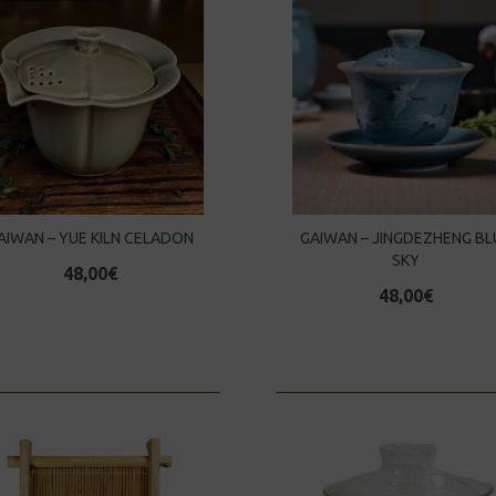
AIWAN – YUE KILN CELADON
GAIWAN – JINGDEZHENG BL
SKY
48,00
€
48,00
€