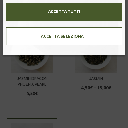
4,00
€
–
12,80
€
5,50
€
–
10,00
€
ACCETTA TUTTI
ACCETTA SELEZIONATI
JASMIN DRAGON
JASMIN
PHOENIX PEARL
4,30
€
–
13,00
€
6,50
€