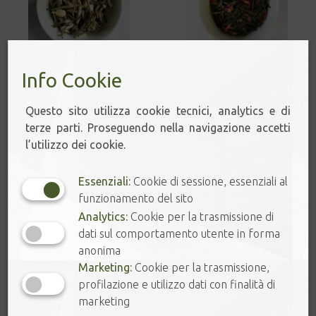
JASMIN SILVER
SAKURA
Info Cookie
NEEDLE
3,80
€
–
12,80
€
11,90
€
Questo sito utilizza cookie tecnici, analytics e di
terze parti. Proseguendo nella navigazione accetti
l’utilizzo dei cookie.
Essenziali:
Cookie di sessione, essenziali al
funzionamento del sito
Analytics:
Cookie per la trasmissione di
dati sul comportamento utente in forma
anonima
Marketing:
Cookie per la trasmissione,
profilazione e utilizzo dati con finalità di
ORCHID & BERRIES
JASMIN CHUNG HAO
marketing