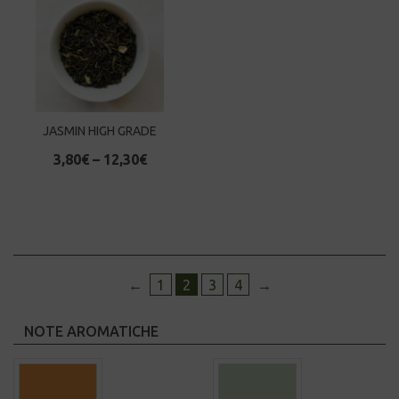
JASMIN HIGH GRADE
3,80
€
–
12,30
€
←
1
2
3
4
→
NOTE AROMATICHE