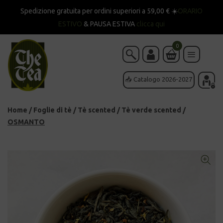
Spedizione gratuita per ordini superiori a 59,00 € ☀️
ORARIO
ESTIVO
& PAUSA ESTIVA
clicca qui
0
📥 Catalogo 2026-2027
Home
/
Foglie di tè
/
Tè scented
/
Tè verde scented
/
OSMANTO