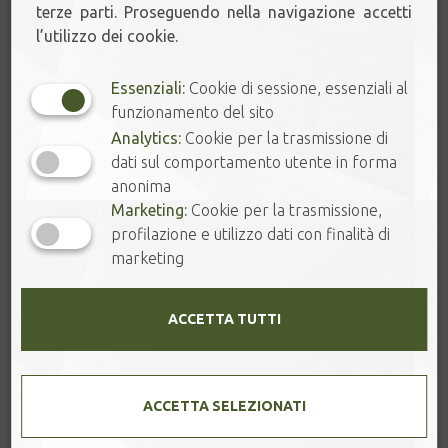
terze parti. Proseguendo nella navigazione accetti
ORIENTAL.
NUTTY & SWEET.
l’utilizzo dei cookie.
Essenziali:
Cookie di sessione, essenziali al
funzionamento del sito
Analytics:
Cookie per la trasmissione di
dati sul comportamento utente in forma
FLOREALE.
SPEZIATO.
anonima
Marketing:
Cookie per la trasmissione,
CARTA REGALO
profilazione e utilizzo dati con finalità di
marketing
🌞 SUMMER TEA
ACCETTA TUTTI
🔔 SCONTI ONLINE
FOGLIE DI TÈ
ACCETTA SELEZIONATI
Tè Bianco