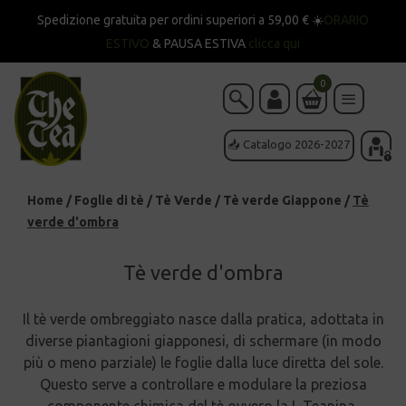
Spedizione gratuita per ordini superiori a 59,00 € ☀️
ORARIO
ESTIVO
& PAUSA ESTIVA
clicca qui
0
📥 Catalogo 2026-2027
Home
/
Foglie di tè
/
Tè Verde
/
Tè verde Giappone
/
Tè
verde d'ombra
Tè verde d'ombra
Il tè verde ombreggiato nasce dalla pratica, adottata in
diverse piantagioni giapponesi, di schermare (in modo
più o meno parziale) le foglie dalla luce diretta del sole.
Questo serve a controllare e modulare la preziosa
componente chimica del tè ovvero la L-Teanina,