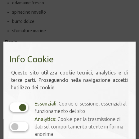
edamame fresco
spinacino novello
burro dolce
sfumature marine
Finale
Lungo, profondo e persistente, con una dolcezza naturale che
Info Cookie
permane a lungo sul palato e un’astringenza pressoché assente.
Confezionato all’origine: 30 g
Questo sito utilizza cookie tecnici, analytics e di
Disponibilità limitata
terze parti. Proseguendo nella navigazione accetti
l’utilizzo dei cookie.
CONSIGLI DI PREPARAZIONE:
Essenziali:
Cookie di sessione, essenziali al
kyusu tradizionale:
funzionamento del sito
Analytics:
Cookie per la trasmissione di
4
g in 100 ml
dati sul comportamento utente in forma
acqua minerale naturale
anonima