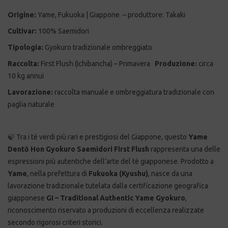
Origine:
Yame, Fukuoka | Giappone
– produttore: Takaki
Cultivar:
100% Saemidori
Tipologia:
Gyokuro tradizionale ombreggiato
Raccolta:
First Flush (Ichibancha) – Primavera
Produzione:
circa
10 kg annui
Lavorazione:
raccolta manuale e ombreggiatura tradizionale con
paglia naturale
🍃 Tra i tè verdi più rari e prestigiosi del Giappone, questo
Yame
Dentō Hon Gyokuro Saemidori First Flush
rappresenta una delle
espressioni più autentiche dell’arte del tè giapponese. Prodotto a
Yame
, nella prefettura di
Fukuoka (Kyushu)
, nasce da una
lavorazione tradizionale tutelata dalla certificazione geografica
giapponese
GI – Traditional Authentic Yame Gyokuro
,
riconoscimento riservato a produzioni di eccellenza realizzate
secondo rigorosi criteri storici.