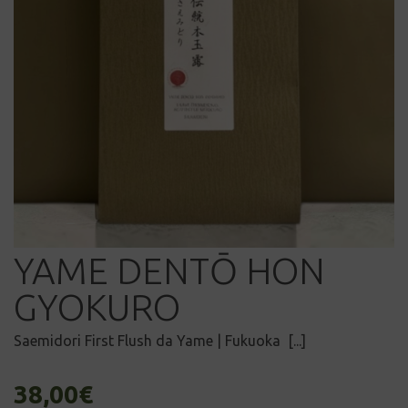
YAME DENTŌ HON
GYOKURO
Saemidori First Flush da Yame | Fukuoka [...]
38,00
€