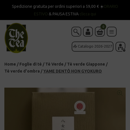
Spedizione gratuita per ordini superiori a 59,00 € ☀️
ORARIO
ESTIVO
& PAUSA ESTIVA
clicca qui
0
📥 Catalogo 2026-2027
Home
/
Foglie di tè
/
Tè Verde
/
Tè verde Giappone
/
Tè verde d'ombra
/
YAME DENTŌ HON GYOKURO