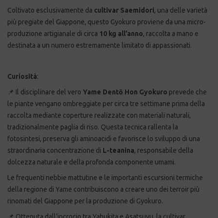
Coltivato esclusivamente da
cultivar Saemidori
, una delle varietà
più pregiate del Giappone, questo Gyokuro proviene da una micro-
produzione artigianale di circa
10 kg all’anno
, raccolta a mano e
destinata a un numero estremamente limitato di appassionati.
Curiosità
:
📌 Il disciplinare del vero
Yame Dentō Hon Gyokuro
prevede che
le piante vengano ombreggiate per circa tre settimane prima della
raccolta mediante coperture realizzate con materiali naturali,
tradizionalmente paglia di riso. Questa tecnica rallenta la
fotosintesi, preserva gli aminoacidi e favorisce lo sviluppo di una
straordinaria concentrazione di
L-teanina
, responsabile della
dolcezza naturale e della profonda componente umami.
Le frequenti nebbie mattutine e le importanti escursioni termiche
della regione di Yame contribuiscono a creare uno dei terroir più
rinomati del Giappone per la produzione di Gyokuro.
📌 Ottenuta dall’incrocio tra Yabukita e Asatsuyu, la cultivar