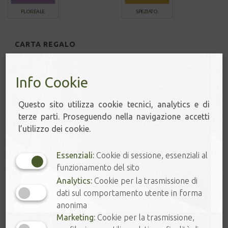
FLOREALE.
SPEZIATO.
CARTA REGALO
🌞 SUMMER TEA
Info Cookie
🔔 SCONTI ONLINE
Questo sito utilizza cookie tecnici, analytics e di
terze parti. Proseguendo nella navigazione accetti
FOGLIE DI TÈ
l’utilizzo dei cookie.
INFUSIONI
Essenziali:
Cookie di sessione, essenziali al
funzionamento del sito
FILTRI A PIRAMIDE
Analytics:
Cookie per la trasmissione di
dati sul comportamento utente in forma
CAFFÈ
anonima
Marketing:
Cookie per la trasmissione,
SPEZIE ED ERBE AROMATICHE