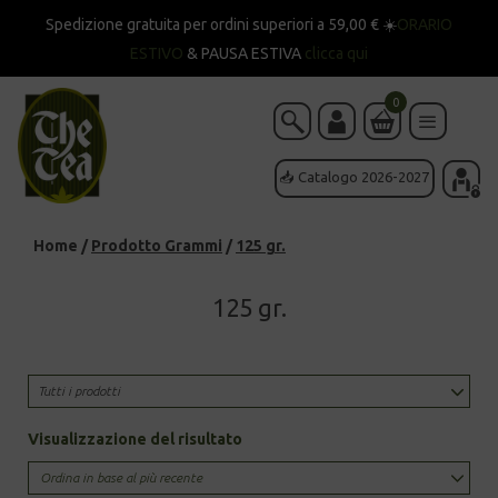
Spedizione gratuita per ordini superiori a 59,00 € ☀️
ORARIO
ESTIVO
& PAUSA ESTIVA
clicca qui
0
📥 Catalogo 2026-2027
Home
/
Prodotto Grammi
/
125 gr.
125 gr.
Tutti i prodotti
Visualizzazione del risultato