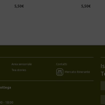
5,50
€
5,50
€
Area sensoriale
Contatti
I
Tea stories
Mercato Itinerante
T
Bottega
00 - 18:00