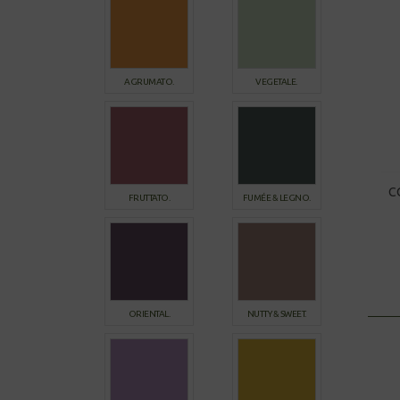
AGRUMATO.
VEGETALE.
C
FRUTTATO.
FUMÉE & LEGNO.
ORIENTAL.
NUTTY & SWEET.