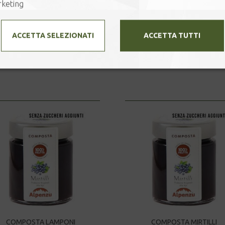
keting
ACCETTA SELEZIONATI
ACCETTA TUTTI
FONDUTA DI CIOCCOLATO
SALSA AL PEPE VERDE
8,00
€
6,00
€
COMPOSTA LAMPONI
COMPOSTA MIRTILLI