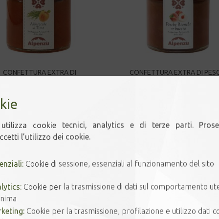
CONFETTURA EXTRA DI
CONFETTURA EXTRA DI PES
ALBICOCCHE E TIMO
BIANCHE
6,50
€
6,50
€
kie
utilizza cookie tecnici, analytics e di terze parti. Pros
cetti l’utilizzo dei cookie.
enziali:
Cookie di sessione, essenziali al funzionamento del sito
lytics:
Cookie per la trasmissione di dati sul comportamento ut
nima
keting:
Cookie per la trasmissione, profilazione e utilizzo dati co