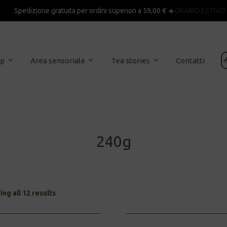
Spedizione gratuita per ordini superiori a 59,00 € ☀️
ORARIO ESTIVO

op
Area sensoriale
Tea stories
Contatti
240g
Sorted
ng all 12 results
by
latest