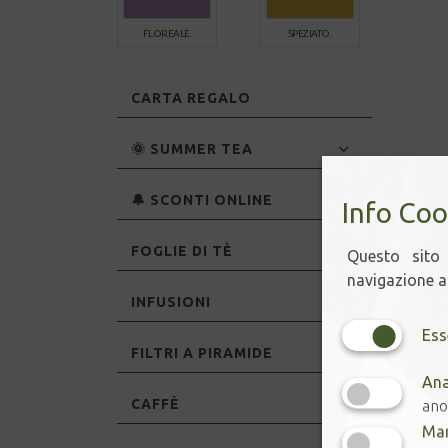
FLOREALE.
SPEZIATO.
CARTA REGALO
🌞 SUMMER TEA
🔔 SCONTI ONLINE
Info Coo
FOGLIE DI TÈ
Questo sito 
navigazione ac
INFUSIONI
Ess
FILTRI A PIRAMIDE
Ana
CAFFÈ
ano
Mar