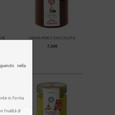
CHE
CREMA PERE E CIOCCOLATO
7,50
€
eguendo nella
ente in forma
n finalità di