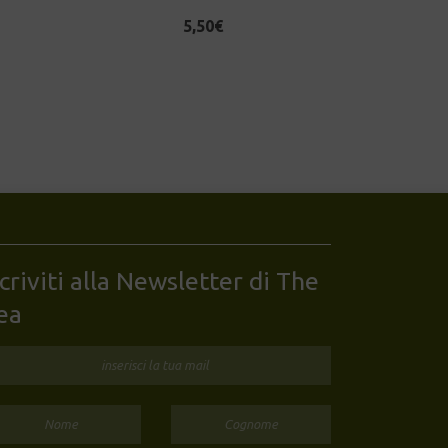
5,50
€
scriviti alla Newsletter di The
ea