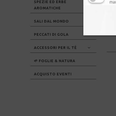
mar
SPEZIE ED ERBE
AROMATICHE
SALI DAL MONDO
PECCATI DI GOLA
ACCESSORI PER IL TÈ
🌱 FOGLIE & NATURA
ACQUISTO EVENTI