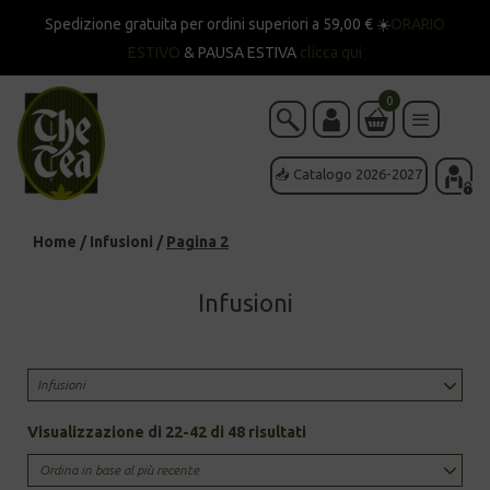
Spedizione gratuita per ordini superiori a 59,00 € ☀️
ORARIO
ESTIVO
& PAUSA ESTIVA
clicca qui
0
📥 Catalogo 2026-2027
Home
/
Infusioni
/
Pagina 2
Infusioni
Infusioni
Sorted
Visualizzazione di 22-42 di 48 risultati
by
latest