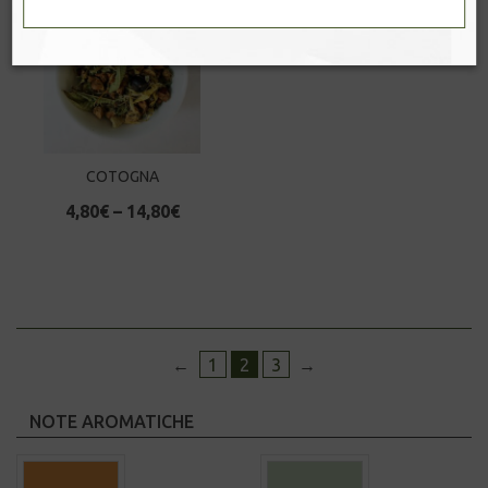
COTOGNA
4,80
€
–
14,80
€
←
1
2
3
→
NOTE AROMATICHE