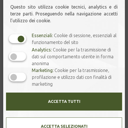
4,00
€
–
12,50
€
4,00
€
–
12,50
€
Questo sito utilizza cookie tecnici, analytics e di
terze parti. Proseguendo nella navigazione accetti
l’utilizzo dei cookie.
Essenziali:
Cookie di sessione, essenziali al
funzionamento del sito
Analytics:
Cookie per la trasmissione di
dati sul comportamento utente in forma
anonima
Marketing:
Cookie per la trasmissione,
profilazione e utilizzo dati con finalità di
CAMOMILLA
MELOGRANO &
marketing
PEONIA
4,50
€
–
8,50
€
4,80
€
–
14,50
€
ACCETTA TUTTI
ACCETTA SELEZIONATI