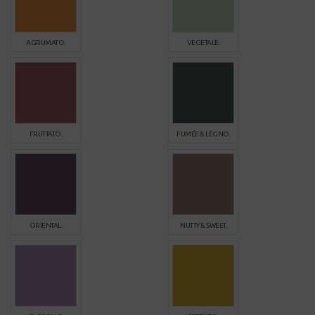
AGRUMATO.
VEGETALE.
FRUTTATO.
FUMÉE & LEGNO.
ORIENTAL.
NUTTY & SWEET.