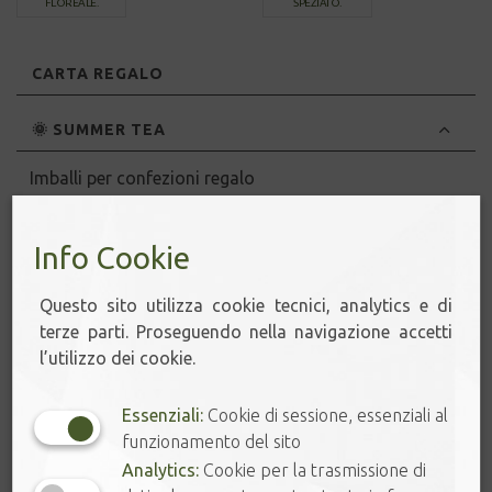
FLOREALE.
SPEZIATO.
CARTA REGALO
🌞 SUMMER TEA
Imballi per confezioni regalo
Peccati di gola
Regala un evento
Info Cookie
Spezie & Caffè
Tè & Infusioni
Questo sito utilizza cookie tecnici, analytics e di
Teaware
terze parti. Proseguendo nella navigazione accetti
l’utilizzo dei cookie.
🔔 SCONTI ONLINE
Essenziali:
Cookie di sessione, essenziali al
FOGLIE DI TÈ
funzionamento del sito
Analytics:
Cookie per la trasmissione di
INFUSIONI