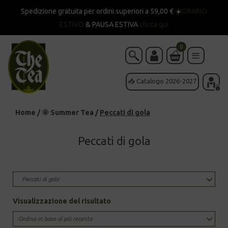
Spedizione gratuita per ordini superiori a 59,00 € ☀️
ORARIO
ESTIVO
& PAUSA ESTIVA
clicca qui
0
📥 Catalogo 2026-2027
Home
/
🌞 Summer Tea
/
Peccati di gola
Peccati di gola
Peccati di gola
Visualizzazione del risultato