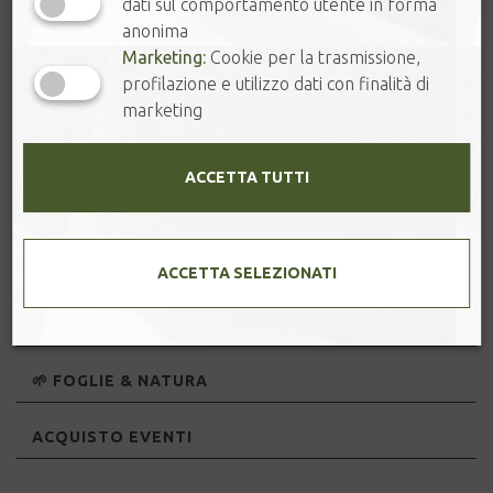
dati sul comportamento utente in forma
anonima
FILTRI A PIRAMIDE
Marketing:
Cookie per la trasmissione,
profilazione e utilizzo dati con finalità di
CAFFÈ
marketing
SPEZIE ED ERBE AROMATICHE
ACCETTA TUTTI
SALI DAL MONDO
PECCATI DI GOLA
ACCETTA SELEZIONATI
ACCESSORI PER IL TÈ
🌱 FOGLIE & NATURA
ACQUISTO EVENTI