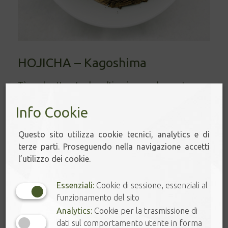
HOJICHA – Kagoshima
Tè verde ottenuto da coltivazione ombreggata,
tostatura profonda. Povero in teina Questo
Info Cookie
prodotto fa parte della Selezione " 🌱 Foglie
[...]
Questo sito utilizza cookie tecnici, analytics e di
terze parti. Proseguendo nella navigazione accetti
l’utilizzo dei cookie.
Essenziali:
Cookie di sessione, essenziali al
funzionamento del sito
Prodotto
Analytics:
Cookie per la trasmissione di
dati sul comportamento utente in forma