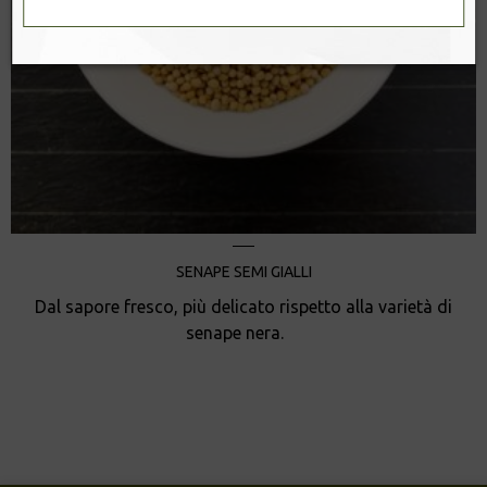
SENAPE SEMI GIALLI
Dal sapore fresco, più delicato rispetto alla varietà di
senape nera.