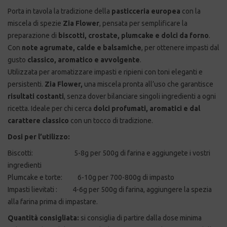
Porta in tavola la tradizione della
pasticceria europea
con la
miscela di spezie
Zia Flower
, pensata per semplificare la
preparazione di
biscotti, crostate, plumcake e dolci da forno
.
Con
note agrumate, calde e balsamiche
, per ottenere impasti dal
gusto
classico, aromatico e avvolgente
.
Utilizzata per aromatizzare impasti e ripieni con toni eleganti e
persistenti.
Zia Flower,
una miscela pronta all’uso che garantisce
risultati costanti
, senza dover bilanciare singoli ingredienti a ogni
ricetta. Ideale per chi cerca
dolci profumati, aromatici e dal
carattere classico
con un tocco di tradizione.
Dosi per l’utilizzo:
Biscotti: 5-8g per 500g di farina e aggiungete i vostri
ingredienti
Plumcake e torte: 6-10g per 700-800g di impasto
Impasti lievitati : 4-6g per 500g di farina, aggiungere la spezia
alla farina prima di impastare.
Quantità consigliata:
si consiglia di partire dalla dose minima