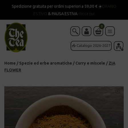
Spedizione gratuita per ordini superiori a 59,00 € ☀️
ORARIO
ESTIVO
& PAUSA ESTIVA
clicca qui
0
📥 Catalogo 2026-2027
Home
/
Spezie ed erbe aromatiche
/
Curry e miscele
/
ZIA
FLOWER