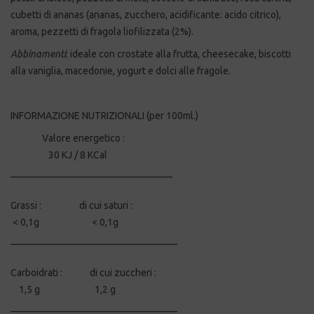
cubetti di ananas (ananas, zucchero, acidificante: acido citrico),
aroma, pezzetti di fragola liofilizzata (2%).
Abbinamenti
: ideale con crostate alla frutta, cheesecake, biscotti
alla vaniglia, macedonie, yogurt e dolci alle fragole.
INFORMAZIONE NUTRIZIONALI (per 100ml.)
Valore energetico :
30 KJ / 8 KCal
_________________________________
Grassi : di cui saturi :
< 0,1g < 0,1g
__________________________________
Carboidrati : di cui zuccheri :
1,5 g 1,2 g
__________________________________