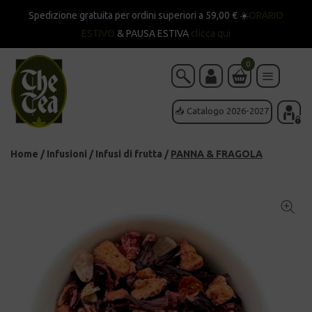
Spedizione gratuita per ordini superiori a 59,00 € ☀️
ORARIO
ESTIVO
& PAUSA ESTIVA
clicca qui
0
📥 Catalogo 2026-2027
Home
/
Infusioni
/
Infusi di frutta
/
PANNA & FRAGOLA