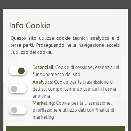
Grammi
Svuota
Info Cookie
4,00
€
Questo sito utilizza cookie tecnici, analytics e di
9 disponibili
terze parti. Proseguendo nella navigazione accetti
PANNA
l’utilizzo dei cookie.
-
+
&
FRAGOLA
Essenziali:
Cookie di sessione, essenziali al
quantità
funzionamento del sito
Aggiungi al carrello
Analytics:
Cookie per la trasmissione di
dati sul comportamento utente in forma
anonima
Marketing:
Cookie per la trasmissione,
profilazione e utilizzo dati con finalità di
marketing
Prodotti correlati