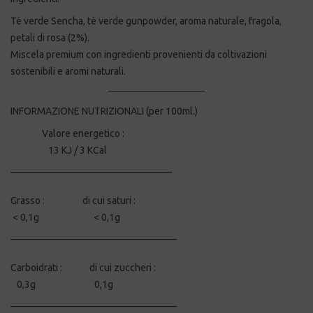
Tè verde Sencha, tè verde gunpowder, aroma naturale, fragola,
petali di rosa (2%).
Miscela premium con ingredienti provenienti da coltivazioni
sostenibili e aromi naturali.
INFORMAZIONE NUTRIZIONALI (per 100ml.)
Valore energetico :
13 KJ / 3 KCal
_________________________________
Grasso : di cui saturi :
< 0,1g < 0,1g
__________________________________
Carboidrati : di cui zuccheri :
0,3g 0,1g
__________________________________