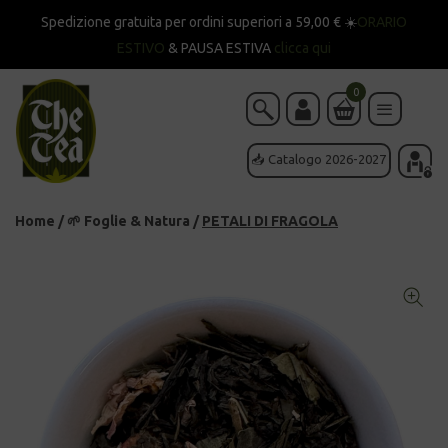
Spedizione gratuita per ordini superiori a 59,00 € ☀️
ORARIO
ESTIVO
& PAUSA ESTIVA
clicca qui
0
📥 Catalogo 2026-2027
Home
/
🌱 Foglie & Natura
/
PETALI DI FRAGOLA