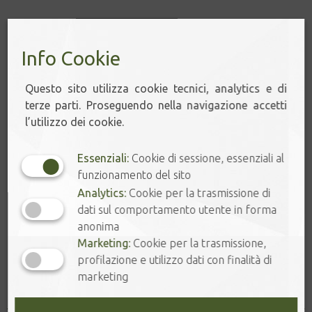
Grammi
Svuota
4,30
€
Info Cookie
8 disponibili
Questo sito utilizza cookie tecnici, analytics e di
terze parti. Proseguendo nella navigazione accetti
PETALI
l’utilizzo dei cookie.
-
+
DI
FRAGOLA
Essenziali:
Cookie di sessione, essenziali al
quantità
funzionamento del sito
Aggiungi al carrello
Analytics:
Cookie per la trasmissione di
dati sul comportamento utente in forma
anonima
Marketing:
Cookie per la trasmissione,
profilazione e utilizzo dati con finalità di
Prodotti correlati
marketing