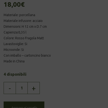
18,00
€
Materiale: porcellana
Materiale infusore: acciaio
Dimensioni: H 12 cm x D.7 cm
Capienza:0,35 l
Colore: Rosso Fragola Matt
Lavastoviglie: Si
Microonde: Si
Con imballo – cartoncino bianco
Made in China
4 disponibili
TISANIERA
-
+
-
rosso
fragola
quantità
Aggiungi al carrello