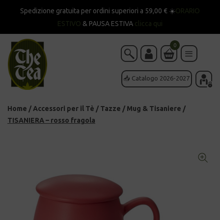
Spedizione gratuita per ordini superiori a 59,00 € ☀️
ORARIO
ESTIVO
& PAUSA ESTIVA
clicca qui
0
📥 Catalogo 2026-2027
Home
/
Accessori per il Tè
/
Tazze
/
Mug & Tisaniere
/
TISANIERA – rosso fragola