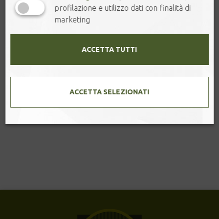
profilazione e utilizzo dati con finalità di
marketing
ACCETTA TUTTI
ACCETTA SELEZIONATI
FLOWER
Infusione di fiori con note di rosa e fragola [...]