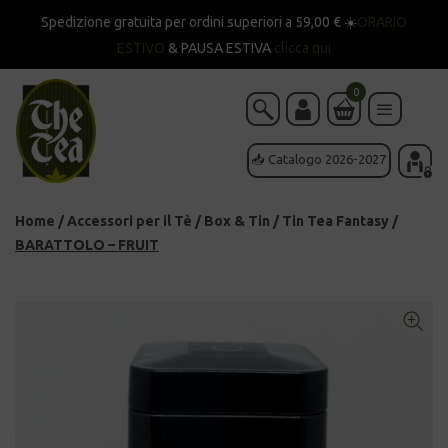
Spedizione gratuita per ordini superiori a 59,00 € ☀️
ORARIO
ESTIVO
& PAUSA ESTIVA
clicca qui
0
📥 Catalogo 2026-2027
Home
/
Accessori per il Tè
/
Box & Tin
/
Tin Tea Fantasy
/
BARATTOLO – FRUIT