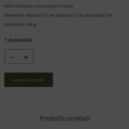
retro non lucido con zona per scrittura.
Dimensioni: altezza 10,7 cm, larghezza 7 cm, profondità 7 cm
Contenuto: 100 gr
1 disponibili
BARATTOLO
-
+
-
FRUIT
quantità
Aggiungi al carrello
Prodotti correlati