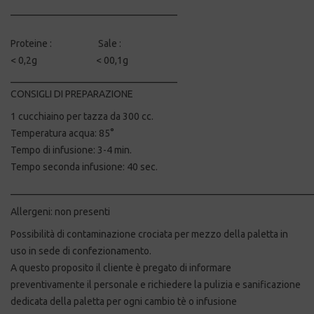
__________________________________
Proteine : Sale :
< 0,2g < 00,1g
__________________________________
CONSIGLI DI PREPARAZIONE
1 cucchiaino per tazza da 300 cc.
Temperatura acqua: 85°
Tempo di infusione: 3-4 min.
Tempo seconda infusione: 40 sec.
_____________________________________________________________
Allergeni: non presenti
Possibilità di contaminazione crociata per mezzo della paletta in
uso in sede di confezionamento.
A questo proposito il cliente è pregato di informare
preventivamente il personale e richiedere la pulizia e sanificazione
dedicata della paletta per ogni cambio tè o infusione