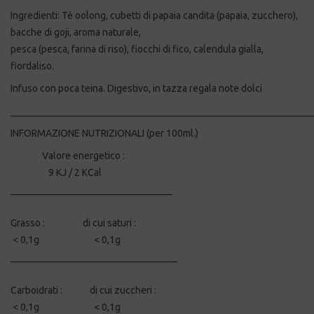
Ingredienti: Tè oolong, cubetti di papaia candita (papaia, zucchero),
bacche di goji, aroma naturale,
pesca (pesca, farina di riso), fiocchi di fico, calendula gialla,
fiordaliso.
Infuso con poca teina. Digestivo, in tazza regala note dolci
_____________________________________________________________
INFORMAZIONE NUTRIZIONALI (per 100ml.)
Valore energetico :
9 KJ / 2 KCal
_________________________________
Grasso : di cui saturi :
< 0,1g < 0,1g
__________________________________
Carboidrati : di cui zuccheri :
< 0,1g < 0,1g