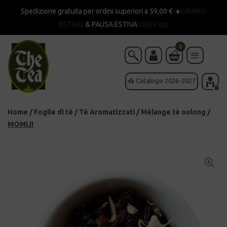
Spedizione gratuita per ordini superiori a 59,00 € ☀️
ORARIO
ESTIVO
& PAUSA ESTIVA
clicca qui
0
📥 Catalogo 2026-2027
Home
/
Foglie di tè
/
Tè Aromatizzati
/
Mélange tè oolong
/
MOMIJI