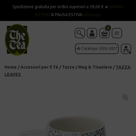
Spedizione gratuita per ordini superiori a 59,00 € ☀️
ORARIO
ESTIVO
& PAUSA ESTIVA
clicca qui
0
📥 Catalogo 2026-2027
Home
/
Accessori per il Tè
/
Tazze
/
Mug & Tisaniere
/
TAZZA
LEAVES