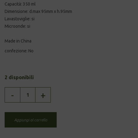
Capacità: 350 ml
Dimensione: d.max 95mm x h.95mm
Lavastoviglie: si
Microonde: si
Made in China
confezione: No
2 disponibili
TAZZA
-
+
LEAVES
quantità
Aggiungi al carrello