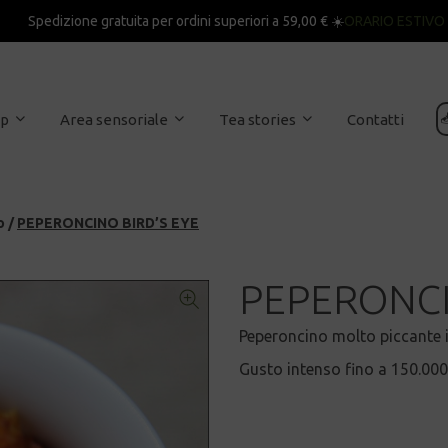
Spedizione gratuita per ordini superiori a 59,00 € ☀️
ORARIO ESTIVO

op
Area sensoriale
Tea stories
Contatti
o
/
PEPERONCINO BIRD’S EYE
PEPERONCI
Peperoncino molto piccante id
Gusto intenso fino a 150.000