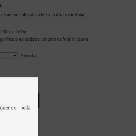
à.
 anche coltivato in India, in Africa e in Italia.
 50gr e 100gr .
o fresco ed asciutto, lontano da fonti di calore.
Svuota
ggiungi al carrello
eguendo nella