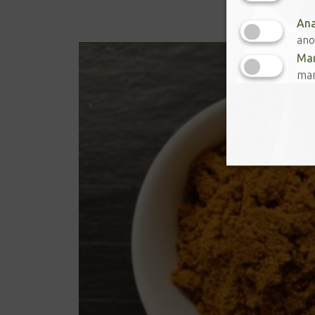
Ana
ano
Mar
mar