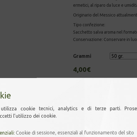
ermetici, al riparo da luce e umidit
Originario del Messico attualmente è
Tipo confezione:
Sacchetto salva aroma nel formato
Conservazione:
Conservare in luog
Grammi
4,00
€
4 disponibili
kie
PEPERONCINO
-
+
A
BIRD'S
utilizza cookie tecnici, analytics e di terze parti. Pros
EYE
cetti l’utilizzo dei cookie.
quantità
enziali:
Cookie di sessione, essenziali al funzionamento del sito