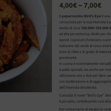
4,00
€
–
7,00
€
Il
peperoncino Bird’s Eye
è una 
conosciuta per la sua intensità e 
medio di circa
100.000–150.000 SH
ad alta piccantezza, ideale per chi
specie
Capsicum frutescens
, si pr
maturano dal verde al rosso inten
base al clima e al grado di matu
penetrante.
In cucina è estremamente versatile:
e piatti speziati, ma anche per ric
utilizzarne uno o due per dare carat
con moderazione e di aggiungerlo 
dell’intensità desiderata.
Curiosità: Il nome “Bird’s Eye” der
il piccante, contribuendo così alla
Per conservarne al meglio le carat