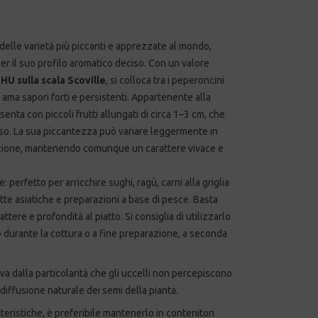
delle varietà più piccanti e apprezzate al mondo,
per il suo profilo aromatico deciso. Con un valore
U sulla scala Scoville
, si colloca tra i peperoncini
 ama sapori forti e persistenti. Appartenente alla
esenta con piccoli frutti allungati di circa 1–3 cm, che
so. La sua piccantezza può variare leggermente in
razione, mantenendo comunque un carattere vivace e
 perfetto per arricchire sughi, ragù, carni alla griglia
ette asiatiche e preparazioni a base di pesce. Basta
tere e profondità al piatto. Si consiglia di utilizzarlo
durante la cottura o a fine preparazione, a seconda
iva dalla particolarità che gli uccelli non percepiscono
 diffusione naturale dei semi della pianta.
teristiche, è preferibile mantenerlo in contenitori