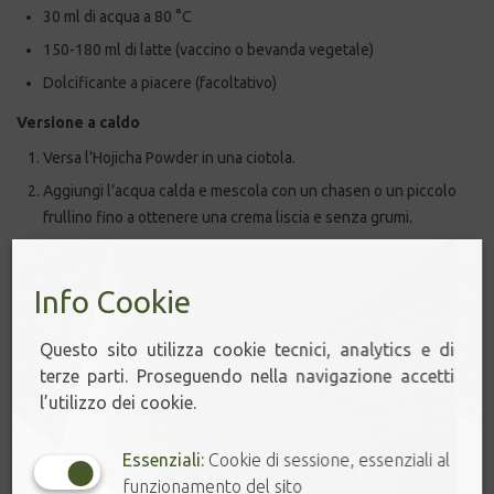
30 ml di acqua a 80 °C
150-180 ml di latte (vaccino o bevanda vegetale)
Dolcificante a piacere (facoltativo)
Versione a caldo
Versa l’Hojicha Powder in una ciotola.
Aggiungi l’acqua calda e mescola con un chasen o un piccolo
frullino fino a ottenere una crema liscia e senza grumi.
Scalda e monta il latte, quindi versalo lentamente sull’Hojicha.
Dolcifica a piacere e gusta.
Info Cookie
Versione fredda
Questo sito utilizza cookie tecnici, analytics e di
Sciogli l’Hojicha Powder come sopra, versa in un bicchiere con
terze parti. Proseguendo nella navigazione accetti
ghiaccio e aggiungi latte freddo o bevanda vegetale. Mescola e
l’utilizzo dei cookie.
servi.
Essenziali:
Cookie di sessione, essenziali al
📌 L’Hojicha Latte è una delle bevande più amate in Giappone e
funzionamento del sito