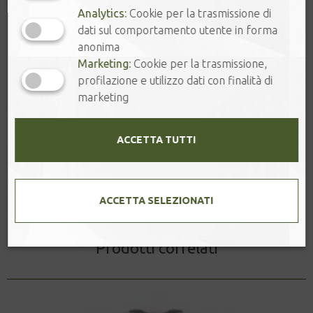
rappresenta una valida alternativa al Matcha Latte per chi cerca un
Analytics:
Cookie per la trasmissione di
gusto più morbido, tostato e naturalmente poco astringente.
dati sul comportamento utente in forma
anonima
1 disponibili
Marketing:
Cookie per la trasmissione,
profilazione e utilizzo dati con finalità di
HOJICHA
-
+
marketing
Powder
Bio
quantità
ACCETTA TUTTI
Aggiungi al carrello
ACCETTA SELEZIONATI
Prodotti correlati