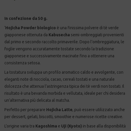
In confezione da 50 g.
‘
Hojicha Powder biologico
è una finissima polvere di tè verde
giapponese ottenuta da
Kabusecha
semi-ombreggiati provenienti
dal primo e secondo raccolto primaverile. Dopo l’ombreggiatura, le
foglie vengono accuratamente tostate secondo la tradizione
giapponese e successivamente macinate fino a ottenere una
consistenza setosa.
La tostatura sviluppa un profilo aromatico caldo e avvolgente, con
eleganti note di nocciola, cacao, cereali tostati e una naturale
dolcezza che attenua l’astringenza tipica dei tè verdi non tostati. Il
risultato è una bevanda morbida e vellutata, ideale per chi desidera
un’alternativa più delicata al matcha.
Perfetto per preparare
Hojicha Latte
, può essere utilizzato anche
per dessert, gelati, biscotti, smoothie e numerose ricette creative.
L’origine varia tra
Kagoshima
e
Uji (Kyoto)
in base alla disponibilità