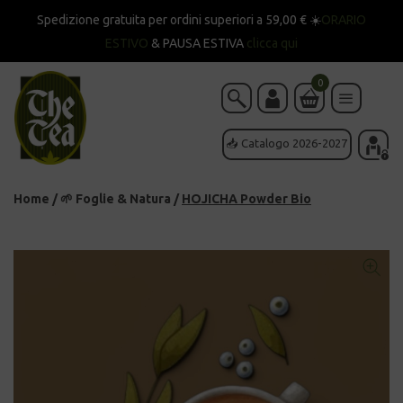
Spedizione gratuita per ordini superiori a 59,00 € ☀️
ORARIO
ESTIVO
& PAUSA ESTIVA
clicca qui
0
📥 Catalogo 2026-2027
Home
/
🌱 Foglie & Natura
/
HOJICHA Powder Bio