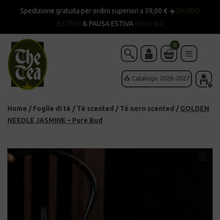
Spedizione gratuita per ordini superiori a 59,00 € ☀️
ORARIO
ESTIVO
& PAUSA ESTIVA
clicca qui
0
📥 Catalogo 2026-2027
Home
/
Foglie di tè
/
Tè scented
/
Tè nero scented
/
GOLDEN
NEEDLE JASMINE – Pure Bud