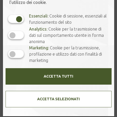
l’utilizzo dei cookie.
Numero infusioni:
2–3
L’infusione occidentale valorizza il lato più morbido e avvolgente
Essenziali:
Cookie di sessione, essenziali al
del tè, con note mielate e floreali molto armoniose.
funzionamento del sito
Analytics:
Cookie per la trasmissione di
Allergeni: NON PRESENTI
dati sul comportamento utente in forma
anonima
Marketing:
Cookie per la trasmissione,
profilazione e utilizzo dati con finalità di
8 disponibili
marketing
GOLDEN
-
+
NEEDLE
ACCETTA TUTTI
JASMINE
-
Pure
Aggiungi al carrello
ACCETTA SELEZIONATI
Bud
quantità