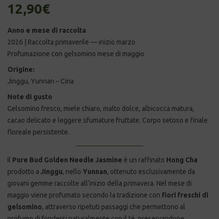
12,90
€
Anno e mese di raccolta
2026 | Raccolta primaverile — inizio marzo
Profumazione con gelsomino mese di maggio
Origine:
Jinggu, Yunnan – Cina
Note di gusto
Gelsomino fresco, miele chiaro, malto dolce, albicocca matura,
cacao delicato e leggere sfumature fruttate. Corpo setoso e finale
floreale persistente.
Il
Pure Bud Golden Needle Jasmine
è un raffinato
Hong Cha
prodotto a
Jinggu
, nello
Yunnan
, ottenuto esclusivamente da
giovani gemme raccolte all’inizio della primavera. Nel mese di
maggio viene profumato secondo la tradizione con
fiori freschi di
gelsomino
, attraverso ripetuti passaggi che permettono al
profumo di fondersi naturalmente con il tè, preservandone