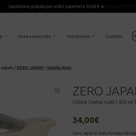
Spedizione gratuita per ordini superiori a 59,00 € ☀️
ORARIO ESTIVO

op
Area sensoriale
Tea stories
Contatti
 Japan
/
ZERO JAPAN – Vanilla Matt
ZERO JAPAN
Colore Crema matt | 450 ml | 
34,00
€
Zero Japan è stata fondata da Koji