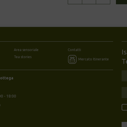
-
Vanilla
Matt
quantità
Area sensoriale
Contatti
I
Tea stories
Mercato Itinerante
T
Bottega
00 - 18:00
0