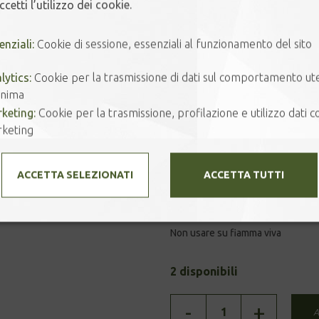
cetti l’utilizzo dei cookie.
dopo aver versato il tè. Ideale qu
essere utilizzati per più infusi. In
enziali:
Cookie di sessione, essenziali al funzionamento del sito
impatto sul sapore del tè ed è faci
_____________________________
lytics:
Cookie per la trasmissione di dati sul comportamento ut
nima
Materiale della teiera: gres porce
keting:
Cookie per la trasmissione, profilazione e utilizzo dati co
Materiale di coperchio e infusore:
keting
Colore: Crema matt
Lavaggio: anche in lavastoviglie
ACCETTA SELEZIONATI
ACCETTA TUTTI
Capienza: 450 ml
Confezione: box avana
Non usare su fiamma viva
2 disponibili
ZERO
-
+
A
JAPAN