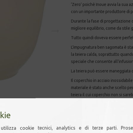
‘Zero’ poichè Inoue avvia la sua 
con un importante produttore di 
Durante la fase di progettazione d
migliore equilibrio, come da stile
Tutto quindi doveva essere perfet
L’impugnatura ben sagomata è stat
la teiera calda, soprattutto quando
speciale che consente all’infusion
La teiera può essere maneggiata 
Il coperchio in acciaio inossidab
materiale è stato anche scelto per
teiera il cui coperchio non si sarebb
cadere, ma allo stesso tempo la mo
lavaggio della teiera.
kie
L’infusore è ampio e profondo in 
completamente e rilasciare il loro
utilizza cookie tecnici, analytics e di terze parti. Pros
può essere facilmente rimosso dal