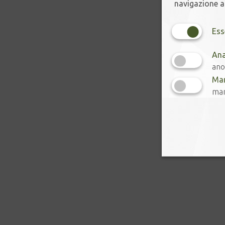
navigazione ac
Ess
Ana
ano
Mar
mar