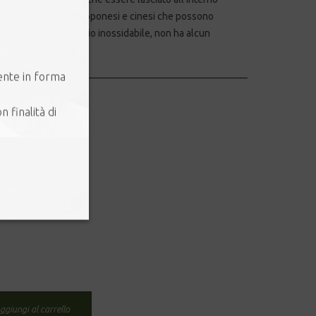
indi nel caso di tè giapponesi e cinesi che possono
fine, prodotto in acciaio inossidabile, non ha alcun
lissimo da pulire.
___________________________________________________
ente in forma
llanato
n finalità di
 acciaio inossidabile
ggiungi al carrello