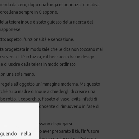
azienda da zero, dopo una lunga esperienza formativa
porcellana sempre in Giappone.
ella teiera Inoue è stato guidato dalla ricerca del
 giapponese.
to: aspetto, funzionalità e sensazione.
a progettata in modo tale che le dita non toccano mai
 si versa il tè in tazza, e il beccuccio ha un design
e di uscire dalla teiera in modo ordinato.
con una sola mano.
ile regala all’oggetto un’immagine moderna. Ma questo
chè fu la madre di Inoue a chiedergli di creare una
e rotto. Il coperchio, fissato al vaso, evita infatti di
dalità di fissaggio
consente di rimuoverlo in fase di
modo che le foglie possano dispiegarsi
 sapore e aroma. Dopo aver preparato il tè, l’infusore
eguendo nella
la teiera, ma può anche essere lasciato all’interno