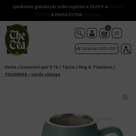
Spedizione gratuita per ordini superiori a 59,00 € ☀️
ORARIO
ESTIVO
& PAUSA ESTIVA
clicca qui
0
📥 Catalogo 2026-2027
Home
/
Accessori per il Tè
/
Tazze
/
Mug & Tisaniere
/
TISANIERA – verde vintage