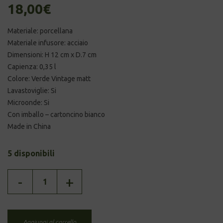
18,00
€
Materiale: porcellana
Materiale infusore: acciaio
Dimensioni: H 12 cm x D.7 cm
Capienza: 0,35 l
Colore: Verde Vintage matt
Lavastoviglie: Si
Microonde: Si
Con imballo – cartoncino bianco
Made in China
5 disponibili
TISANIERA
-
+
-
verde
vintage
quantità
Aggiungi al carrello