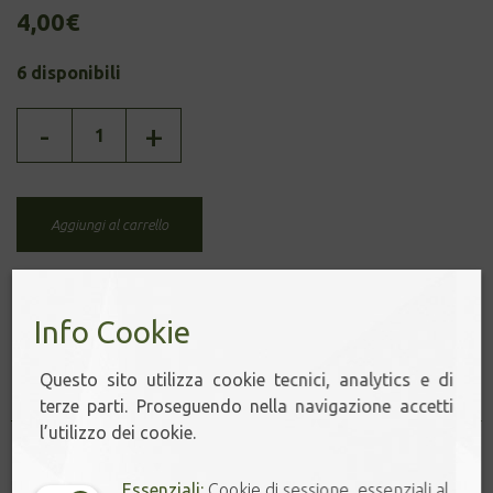
4,00
€
6 disponibili
PU'ER
-
+
-
ROSA
ANTICA
quantità
Aggiungi al carrello
Info Cookie
Prodotti correlati
Questo sito utilizza cookie tecnici, analytics e di
terze parti. Proseguendo nella navigazione accetti
l’utilizzo dei cookie.
Essenziali:
Cookie di sessione, essenziali al