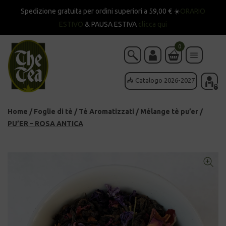
Spedizione gratuita per ordini superiori a 59,00 € ☀️
ORARIO
ESTIVO
& PAUSA ESTIVA
clicca qui
0
📥 Catalogo 2026-2027
Home
/
Foglie di tè
/
Tè Aromatizzati
/
Mélange tè pu’er
/
PU’ER – ROSA ANTICA