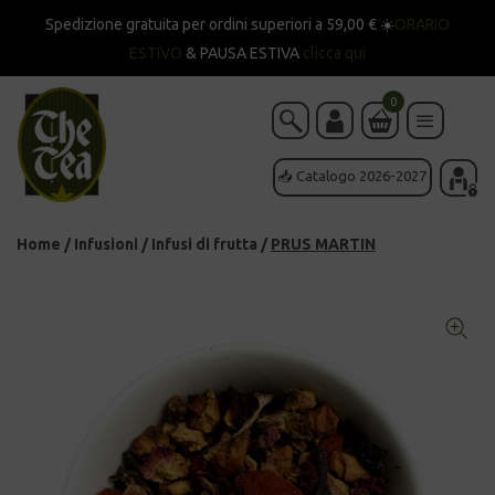
Spedizione gratuita per ordini superiori a 59,00 € ☀️
ORARIO
ESTIVO
& PAUSA ESTIVA
clicca qui
0
📥 Catalogo 2026-2027
Home
/
Infusioni
/
Infusi di frutta
/
PRUS MARTIN