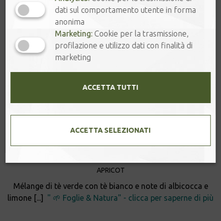
dati sul comportamento utente in forma
anonima
Marketing:
Cookie per la trasmissione,
profilazione e utilizzo dati con finalità di
marketing
ACCETTA TUTTI
ACCETTA SELEZIONATI
APRICOT
Mélange di tè verde con tè bianco e note di albicocca e
limone [...]
" 🌱 Foglie & Natura" - clicca per saperne di più