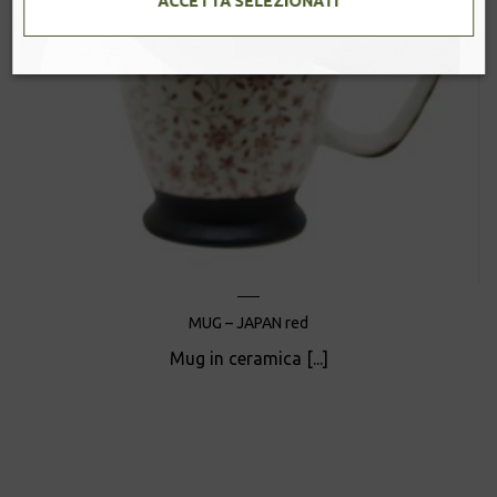
ACCETTA SELEZIONATI
MUG – JAPAN red
Mug in ceramica [...]