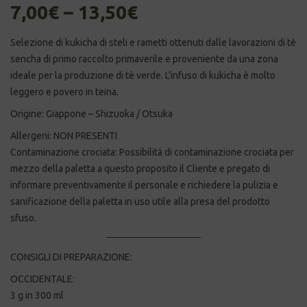
7,00
€
–
13,50
€
Selezione di kukicha di steli e rametti ottenuti dalle lavorazioni di tè
sencha di primo raccolto primaverile e proveniente da una zona
ideale per la produzione di tè verde. L’infuso di kukicha è molto
leggero e povero in teina.
Origine: Giappone – Shizuoka / Otsuka
Allergeni: NON PRESENTI
Contaminazione crociata: Possibilità di contaminazione crociata per
mezzo della paletta a questo proposito il Cliente e pregato di
informare preventivamente il personale e richiedere la pulizia e
sanificazione della paletta in uso utile alla presa del prodotto
sfuso.
CONSIGLI DI PREPARAZIONE:
OCCIDENTALE:
3
g in 300 ml