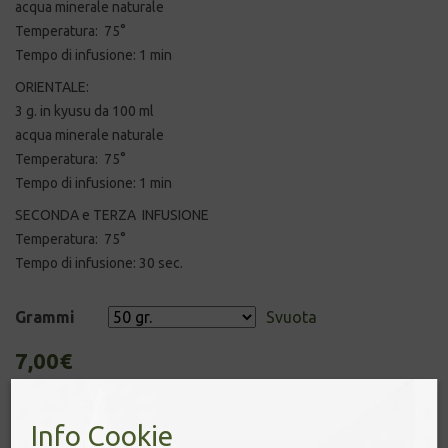
acqua minerale naturale
Temperatura:
75°
Tempo di infusione: 1 min
ORIENTALE:
3 g. in kyusu da 100 ml
acqua minerale naturale
Temperatura:
75°
Tempo di infusione: 1 min
SECONDA e TERZA INFUSIONE
Temperatura:
75°
Tempo di infusione: 30 sec.
Grammi
Svuota
7,00
€
6 disponibili
Info Cookie