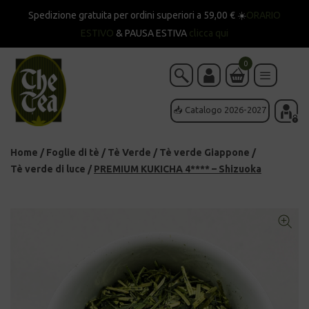
Spedizione gratuita per ordini superiori a 59,00 € ☀️
ORARIO
ESTIVO
& PAUSA ESTIVA
clicca qui
0
📥 Catalogo 2026-2027
Home
/
Foglie di tè
/
Tè Verde
/
Tè verde Giappone
/
Tè verde di luce
/
PREMIUM KUKICHA 4**** – Shizuoka