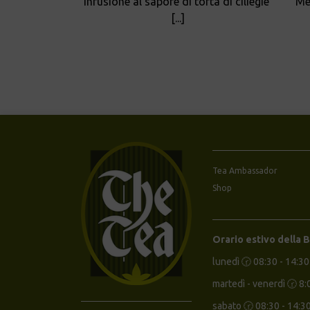
Infusione al sapore di torta di ciliegie
Mél
[...]
Tea Ambassador
Shop
Orario estivo della 
lunedì 🕝 08:30 - 14:30
martedì - venerdì 🕝 8:
sabato 🕝 08:30 - 14:3