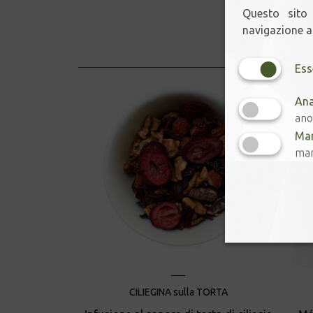
Questo sito 
navigazione ac
Ess
Ana
ano
Mar
mar
CILIEGINA sulla TORTA