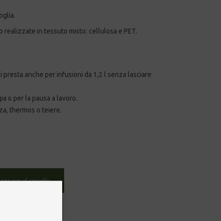
oglia.
 realizzate in tessuto misto: cellulosa e PET.
si presta anche per infusioni da 1,2 l senza lasciare
gia o per la pausa a lavoro.
azza, thermos o teiere.
ggiungi al carrello