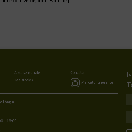
ange di tè verde, note esotiche [...]
Area sensoriale
Contatti
I
Tea stories
Mercato Itinerante
T
Bottega
00 - 18:00
0