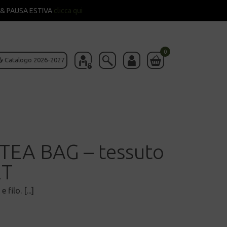
& PAUSA ESTIVA
clicca qui
0
 Catalogo 2026-2027
EA BAG – tessuto
ET
filo. [...]