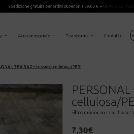
Spedizione gratuita per ordini superiori a 59,00 € ☀️
ORARIO ESTIVO

op
Area sensoriale
Tea stories
Contatti
ONAL TEA BAG – tessuto cellulosa/PET
PERSONAL T
cellulosa/P
Filtro monouso con chiusura e 
7,30
€