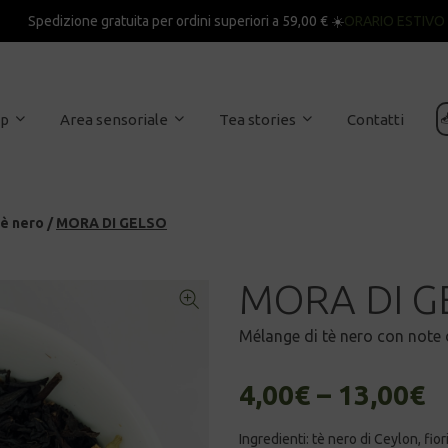
Spedizione gratuita per ordini superiori a 59,00 € ☀️
ORARIO ESTIVO

op
Area sensoriale
Tea stories
Contatti
è nero
/
MORA DI GELSO
MORA DI G
Mélange di tè nero con note d
4,00
€
–
13,00
€
Ingredienti: t
è nero di Ceylon, fior