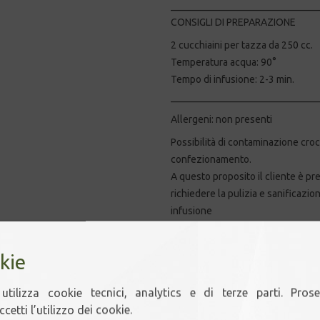
_____________________________
CONSIGLI DI PREPARAZIONE
2 cucchiaini per tazza da 250 cc.
Temperatura acqua: 90°
Tempo di infusione: 2-3 min.
_____________________________
Allergeni: non presenti
Possibilità di contaminazione croc
confezionamento.
A questo proposito il cliente è p
richiedere la pulizia e sanificazio
infusione
Grammi
kie
4,00
€
utilizza cookie tecnici, analytics e di terze parti. Pros
cetti l’utilizzo dei cookie.
3 disponibili