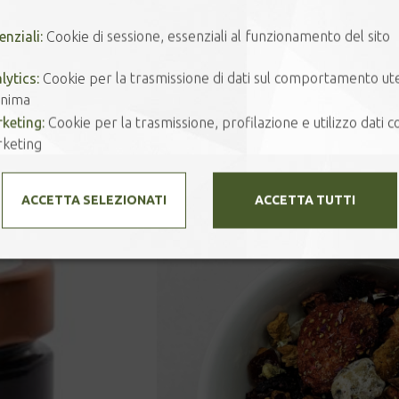
MORA
enziali:
Cookie di sessione, essenziali al funzionamento del sito
-
+
A
DI
GELSO
lytics:
Cookie per la trasmissione di dati sul comportamento ut
quantità
nima
keting:
Cookie per la trasmissione, profilazione e utilizzo dati co
keting
Prodotti correlati
ACCETTA SELEZIONATI
ACCETTA TUTTI