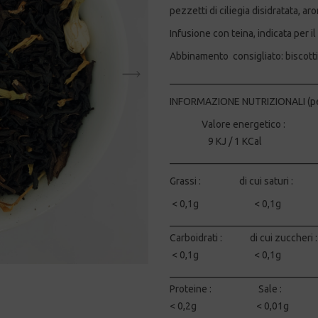
pezzetti di ciliegia disidratata, ar
Infusione con teina, indicata per i
Abbinamento consigliato: biscotti
_____________________________
INFORMAZIONE NUTRIZIONALI (pe
Valore energetico 
9 KJ / 1 KCal
_____________________________
Grassi : di cui saturi :
< 0,1g < 0,1g
_____________________________
Carboidrati : di cui zuccheri :
< 0,1g < 0,1g
_____________________________
Proteine : Sale :
< 0,2g < 0,01g