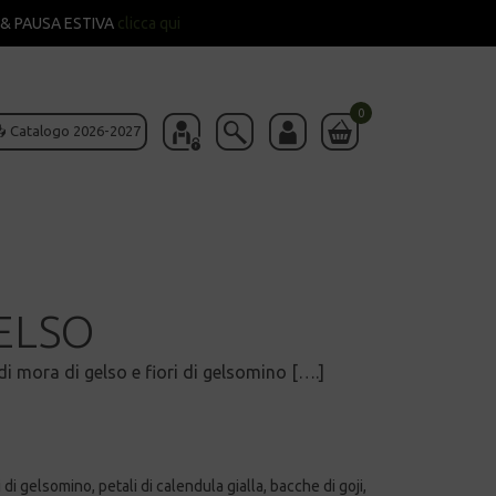
& PAUSA ESTIVA
clicca qui
0
 Catalogo 2026-2027
ELSO
i mora di gelso e fiori di gelsomino [….]
i di gelsomino, petali di calendula gialla, bacche di goji,