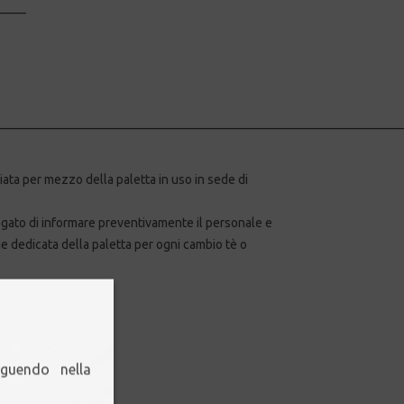
_____
________________________________________________________________
iata per mezzo della paletta in uso in sede di
regato di informare preventivamente il personale e
ne dedicata della paletta per ogni cambio tè o
Svuota
eguendo nella