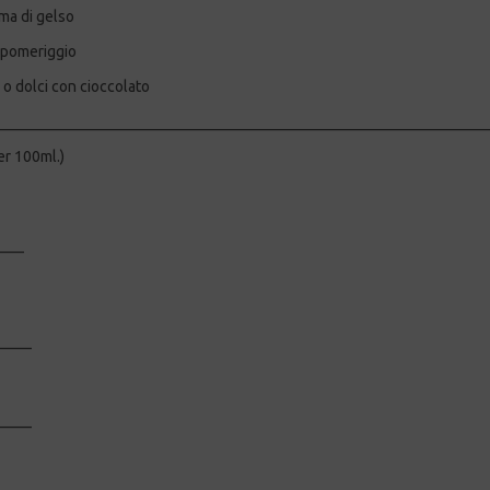
oma di gelso
l pomeriggio
 o dolci con cioccolato
________________________________________________________________
r 100ml.)
:
____
_____
_____