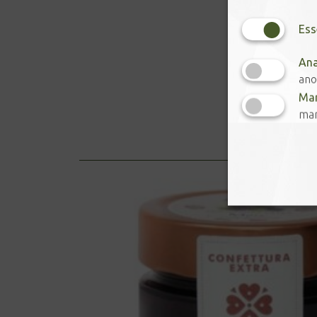
Ess
Ana
ano
Mar
mar