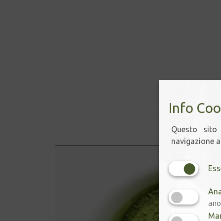
Info Coo
Questo sito 
navigazione ac
Ess
Ana
ano
Mar