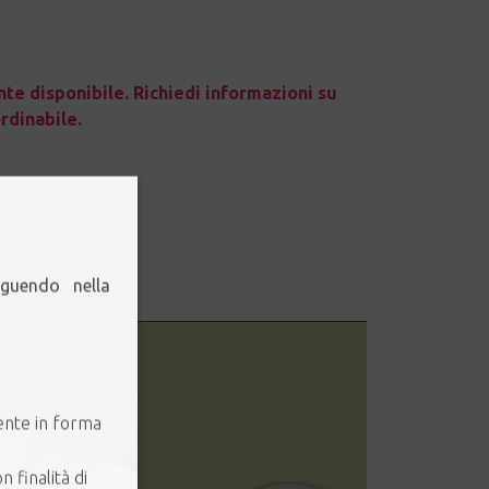
te disponibile. Richiedi informazioni su
dinabile.
eguendo nella
ente in forma
n finalità di