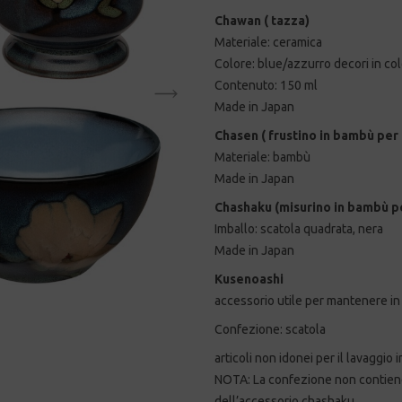
Chawan ( tazza)
Materiale: ceramica
Colore: blue/azzurro decori in co
Contenuto: 150 ml
Made in Japan
Chasen ( frustino in bambù per 
Materiale: bambù
Made in Japan
Chashaku (misurino in bambù pe
Imballo: scatola quadrata, nera
Made in Japan
Kusenoashi
accessorio utile per mantenere in 
Confezione: scatola
articoli non idonei per il lavaggio 
NOTA: La confezione non contiene
dell’accessorio chashaku