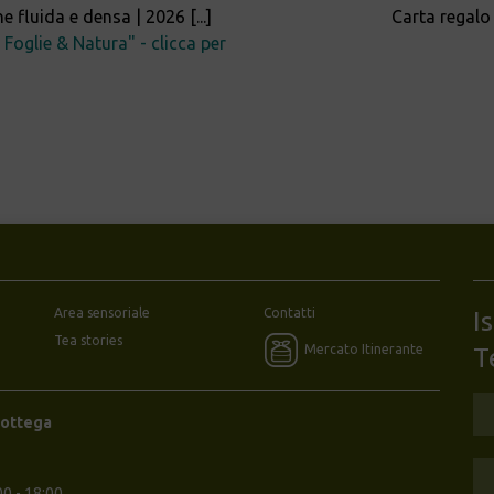
ne fluida e densa | 2026
[...]
Carta regalo v
Foglie & Natura" - clicca per
Area sensoriale
Contatti
I
Tea stories
Mercato Itinerante
T
Bottega
00 - 18:00