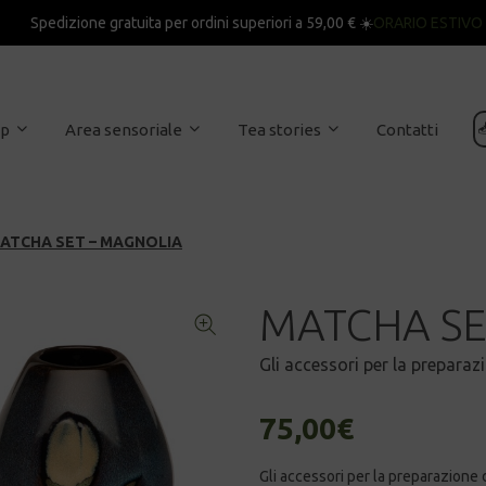
Spedizione gratuita per ordini superiori a 59,00 € ☀️
ORARIO ESTIVO

op
Area sensoriale
Tea stories
Contatti
ATCHA SET – MAGNOLIA
MATCHA SE
Gli accessori per la preparaz
75,00
€
Gli accessori per la preparazione 