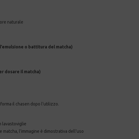
lore naturale
l’emulsione o battitura del matcha)
r dosare il matcha)
forma il chasen dopo l’utilizzo.
in lavastoviglie
 matcha, l’immagine è dimostrativa dell’uso