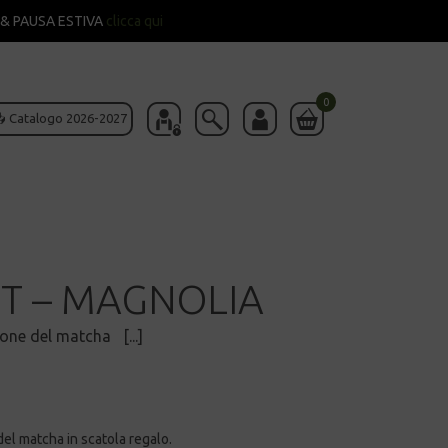
& PAUSA ESTIVA
clicca qui
0
 Catalogo 2026-2027
T – MAGNOLIA
ione del matcha [...]
del matcha in scatola regalo.