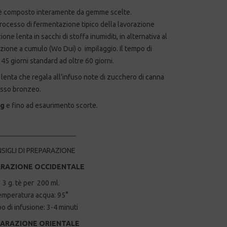
’ è composto interamente da gemme scelte.
rocesso di fermentazione tipico della lavorazione
e lenta in sacchi di stoffa inumiditi, in alternativa al
zione a cumulo (Wo Dui) o impilaggio. Il tempo di
5 giorni standard ad oltre 60 giorni.
lenta che regala all’infuso note di zucchero di canna
 rosso bronzeo.
 g
e fino ad esaurimento scorte.
SIGLI DI PREPARAZIONE
RAZIONE OCCIDENTALE
3 g. tè per 200 ml.
emperatura acqua: 95°
 di infusione: 3-4 minuti
ARAZIONE ORIENTALE