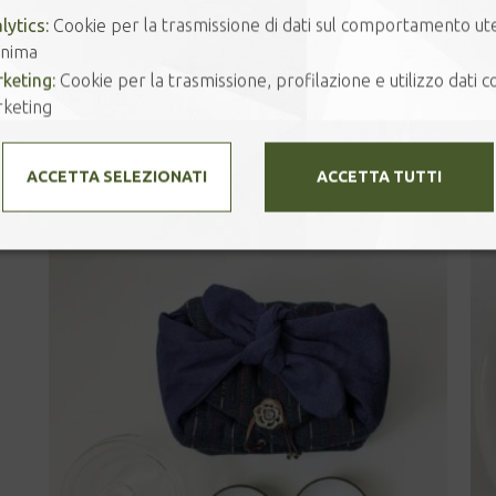
-
+
A
PU'ER
lytics:
Cookie per la trasmissione di dati sul comportamento ut
SHU
nima
quantità
keting:
Cookie per la trasmissione, profilazione e utilizzo dati co
keting
Prodotti correlati
ACCETTA SELEZIONATI
ACCETTA TUTTI