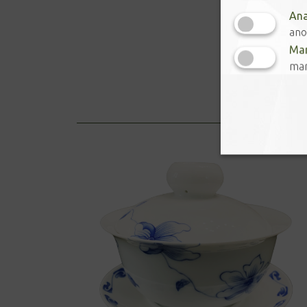
Ana
ano
Mar
mar