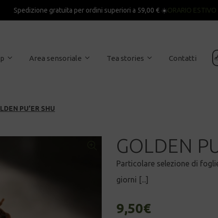
Spedizione gratuita per ordini superiori a 59,00 € ☀️
ORARIO ESTIVO

op
Area sensoriale
Tea stories
Contatti
LDEN PU’ER SHU
GOLDEN PU
Particolare selezione di fog
giorni [...]
9,50
€