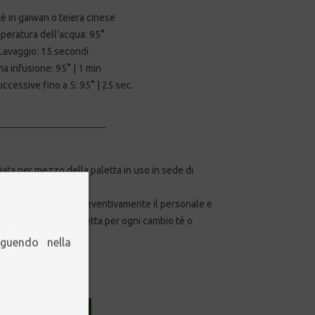
tè in gaiwan o teiera cinese
eratura dell’acqua: 95°
Lavaggio: 15 secondi
ma infusione: 95° | 1 min
uccessive fino a 5: 95° | 25 sec.
iata per mezzo della paletta in uso in sede di
regato di informare preventivamente il personale e
ne dedicata della paletta per ogni cambio tè o
eguendo nella