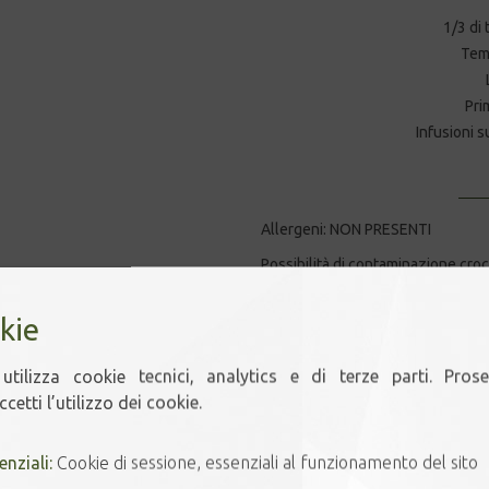
1/3 di 
Temp
Pri
Infusioni s
Allergeni: NON PRESENTI
Possibilità di contaminazione croc
confezionamento.
A questo proposito il cliente è p
kie
richiedere la pulizia e sanificazio
infusione
utilizza cookie tecnici, analytics e di terze parti. Pros
cetti l’utilizzo dei cookie.
10 disponibili
enziali:
Cookie di sessione, essenziali al funzionamento del sito
GOLDEN