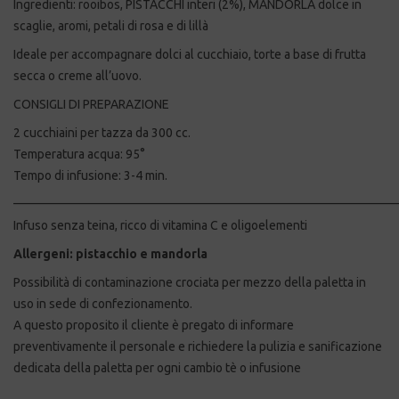
Ingredienti: rooibos, PISTACCHI interi (2%), MANDORLA dolce in
scaglie, aromi, petali di rosa e di lillà
Ideale per accompagnare dolci al cucchiaio, torte a base di frutta
secca o creme all’uovo.
CONSIGLI DI PREPARAZIONE
2 cucchiaini per tazza da 300 cc.
Temperatura acqua: 95°
Tempo di infusione: 3-4 min.
_____________________________________________________________
Infuso senza teina, ricco di vitamina C e oligoelementi
Allergeni: pistacchio e mandorla
Possibilità di contaminazione crociata per mezzo della paletta in
uso in sede di confezionamento.
A questo proposito il cliente è pregato di informare
preventivamente il personale e richiedere la pulizia e sanificazione
dedicata della paletta per ogni cambio tè o infusione