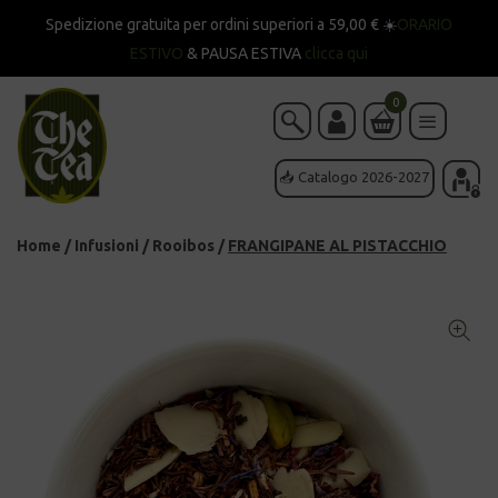
Spedizione gratuita per ordini superiori a 59,00 € ☀️
ORARIO
ESTIVO
& PAUSA ESTIVA
clicca qui
0
📥 Catalogo 2026-2027
Home
/
Infusioni
/
Rooibos
/
FRANGIPANE AL PISTACCHIO