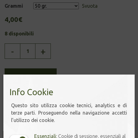
Grammi
Svuota
4,00
€
8 disponibili
FRANGIPANE
-
+
AL
PISTACCHIO
quantità
Aggiungi al carrello
Info Cookie
Questo sito utilizza cookie tecnici, analytics e di
terze parti. Proseguendo nella navigazione accetti
Prodotti correlati
l’utilizzo dei cookie.
Essenziali:
Cookie di sessione, essenziali al