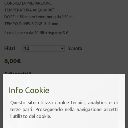
CONSIGLI DI PREPARZIONE:
TEMPERATURA ACQUA: 90°
DOSE: 1 filtro per teiera/mug da 350 ml.
TEMPO DI INFUSIONE: 3-4 min.
‼️ con il pacco da 50 filtri risparmi 5 €
Filtri
Svuota
6,00
€
5 disponibili
FILTRI
Info Cookie
-
+
-
FLOWER
Questo sito utilizza cookie tecnici, analytics e di
GARDEN
terze parti. Proseguendo nella navigazione accetti
quantità
Aggiungi al carrello
l’utilizzo dei cookie.