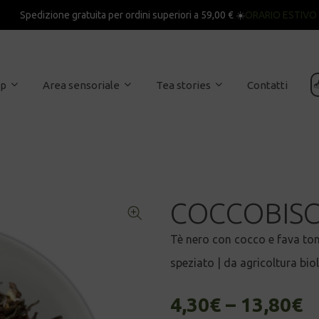
Spedizione gratuita per ordini superiori a 59,00 € ☀️
ORARIO ESTIVO

op
Area sensoriale
Tea stories
Contatti
COCCOBIS
Tè nero con cocco e fava to
speziato | da agricoltura bio
4,30
€
–
13,80
€