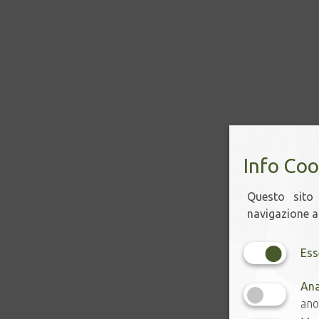
Info Coo
Questo sito 
navigazione ac
Ess
Ana
ano