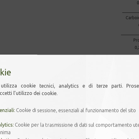
_______
Carboi
________
P
0
________
kie
NOTE:
utilizza cookie tecnici, analytics e di terze parti. Pros
cetti l’utilizzo dei cookie.
Confezioni disponibili:
50 g • 100 g • 200 g
enziali:
Cookie di sessione, essenziali al funzionamento del sito
Allergeni:
Non contiene allergeni soggett
lytics:
Cookie per la trasmissione di dati sul comportamento ut
Regolamento (UE) 1169/2011
nima
Preparazione dell’ordine /