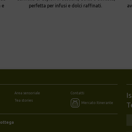
 e
perfetta per infusi e dolci raffinati.
av
Area sensoriale
Contatti
I
Tea stories
Mercato Itinerante
T
Bottega