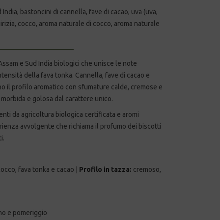
India, bastoncini di cannella, fave di cacao, uva (uva,
iquirizia, cocco, aroma naturale di cocco, aroma naturale
Assam e Sud India biologici che unisce le note
ntensità della fava tonka. Cannella, fave di cacao e
ono il profilo aromatico con sfumature calde, cremose e
 morbida e golosa dal carattere unico.
nti da agricoltura biologica certificata e aromi
rienza avvolgente che richiama il profumo dei biscotti
i.
cocco, fava tonka e cacao |
Profilo in tazza:
cremoso,
no e pomeriggio