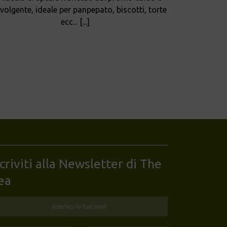
volgente, ideale per panpepato, biscotti, torte
ecc... [...]
scriviti alla Newsletter di The
ea