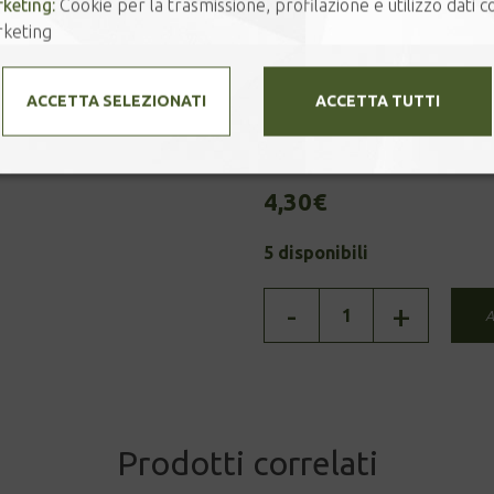
keting:
Cookie per la trasmissione, profilazione e utilizzo dati co
Ogni tè viene confezionato si
keting
cliente presenti allergie alim
richiesta, provvederemo alla p
confezionamento prima della 
ACCETTA SELEZIONATI
ACCETTA TUTTI
Grammi
4,30
€
5 disponibili
COCCOBISCOTTO
-
+
A
quantità
Prodotti correlati