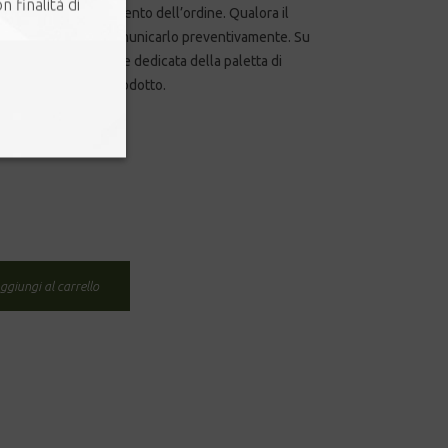
n finalità di
ngolarmente al momento dell’ordine. Qualora il
entari, è invitato a comunicarlo preventivamente. Su
ulizia e sanificazione dedicata della paletta di
preparazione del prodotto.
Svuota
ggiungi al carrello