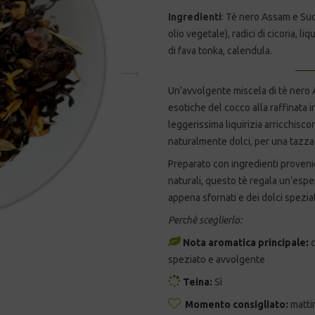
Ingredienti
: Tè nero Assam e Sud 
olio vegetale), radici di cicoria, l
di fava tonka, calendula.
Un’avvolgente miscela di tè nero 
esotiche del cocco alla raffinata i
leggerissima liquirizia arricchisc
naturalmente dolci, per una tazza
Preparato con ingredienti provenie
naturali, questo tè regala un’espe
appena sfornati e dei dolci speziat
Perchè sceglierlo:
Nota aromatica principale
:
speziato e avvolgente
Teina
:
Sì
Momento consigliato:
matti