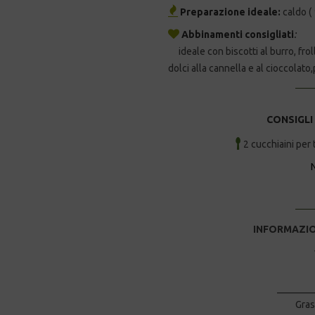
Preparazione ideale:
caldo (
Abbinamenti consigliati
:
ideale con biscotti al burro, froll
dolci alla cannella e al cioccolato
CONSIGLI
2 cucchiaini per 
INFORMAZION
Valo
_______
Gra