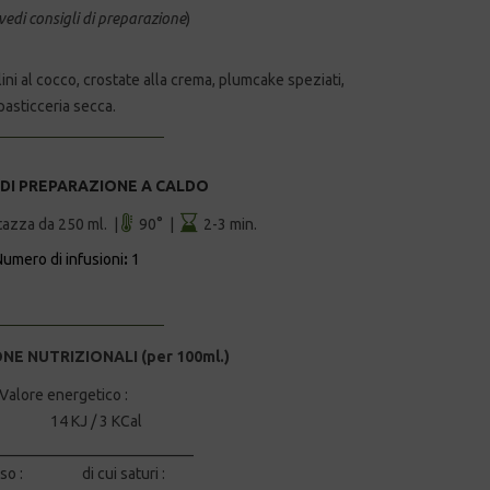
vedi consigli di preparazione
)
ini al cocco, crostate alla crema, plumcake speziati,
,pasticceria secca.
 DI PREPARAZIONE A CALDO
tazza da 250 ml. |
90° |
2-3 min.
Numero di infusioni
:
1
E NUTRIZIONALI (per 100ml.)
re energetico :
14 KJ / 3 KCal
__________________________
sso : di cui saturi :