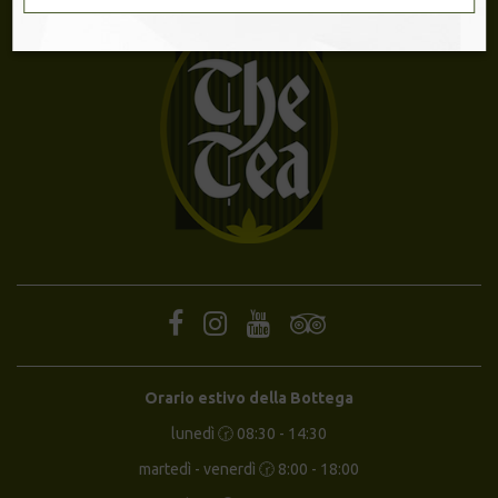
Orario estivo della Bottega
lunedì 🕝 08:30 - 14:30
martedì - venerdì 🕝 8:00 - 18:00