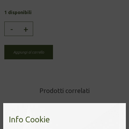
1 disponibili
CHASHAKU
-
+
quantità
Aggiungi al carrello
Prodotti correlati
Info Cookie