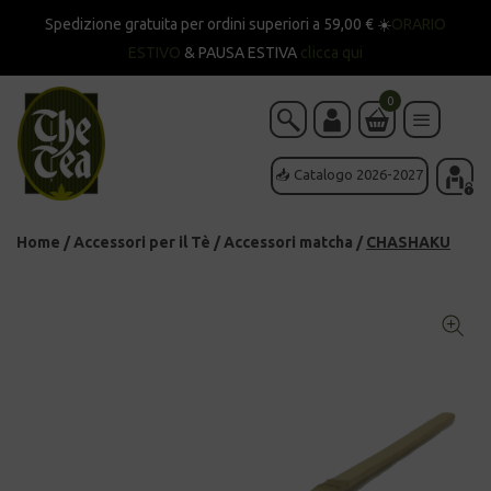
Spedizione gratuita per ordini superiori a 59,00 € ☀️
ORARIO
ESTIVO
& PAUSA ESTIVA
clicca qui
0
📥 Catalogo 2026-2027
Home
/
Accessori per il Tè
/
Accessori matcha
/
CHASHAKU