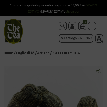
Spedizione gratuita per ordini superiori a 59,00 € ☀️
ORARIO
ESTIVO
& PAUSA ESTIVA
clicca qui
0
📥 Catalogo 2026-2027
Home
/
Foglie di tè
/
Art Tea
/
BUTTERFLY TEA