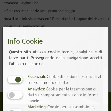
amaranto. Origine Cina.
Infuso con teina. Ideale per il primo pomeriggio.
Nota: il tè in infusione manterrà l’aromaticità e il sapore del tè verde.
CONSIGLI DI PREPARZIONE:
TEMPERATURA ACQUA: 85°
DOSE: 1 fiore in 800 cc.
Info Cookie
TEMPO DI INFUSIONE: 10 min.
Questo sito utilizza cookie tecnici, analytics e di
terze parti. Proseguendo nella navigazione accetti
Il prodotto non è attualmente disponibile. Richiedi
l’utilizzo dei cookie.
informazioni su quando sarà nuovamente ordinabile.
Essenziali:
Cookie di sessione, essenziali al
funzionamento del sito
Analytics:
Cookie per la trasmissione di
dati sul comportamento utente in forma
anonima
Marketing:
Cookie per la trasmissione,