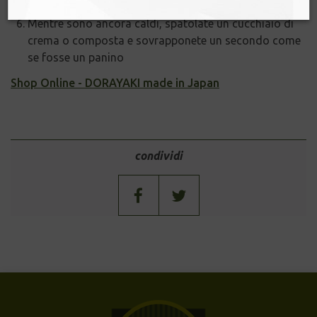
da non rischiare di bruciarli.
Mentre sono ancora caldi, spatolate un cucchiaio di
crema o composta e sovrapponete un secondo come
se fosse un panino
Shop Online - DORAYAKI made in Japan
condividi