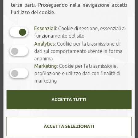
cura, senza fare grumi e successivamente unite anche
terze parti. Proseguendo nella navigazione accetti
il miele.
l’utilizzo dei cookie.
a parte, mescolate un paio di cucchiai di acqua al
lievito, quando il lievito inizierà a frizzare, unitelo al
Essenziali:
Cookie di sessione, essenziali al
composto e mescolate bene. Lasciate riposare in frigo
funzionamento del sito
30 min, coperto con della pellicola da cucina. Se non
Analytics:
Cookie per la trasmissione di
avete il lievito in granuli, potete usare tranquillamente
dati sul comportamento utente in forma
quello in polvere per i dolci (aggiungetelo al composto
anonima
insieme alla farina).
Marketing:
Cookie per la trasmissione,
Trascorso il tempo di riposo, prelevate il composto a
profilazione e utilizzo dati con finalità di
cucchiaiate e ponetelo su una padella antiaderente
marketing
calda. Fate dei pancake piccoli di diametro ma spessi,
calcolando circa un paio di cucchiai di impasto per
ACCETTA TUTTI
ogni presa.
Fate cuocere fino a quando si formeranno delle
bollicine in superficie: a questo punto, potrete girarli e
cuocerli anche dall’altro lato. Un paio di minuti sono
ACCETTA SELEZIONATI
sufficienti; se necessario abbassate il fuoco, in modo